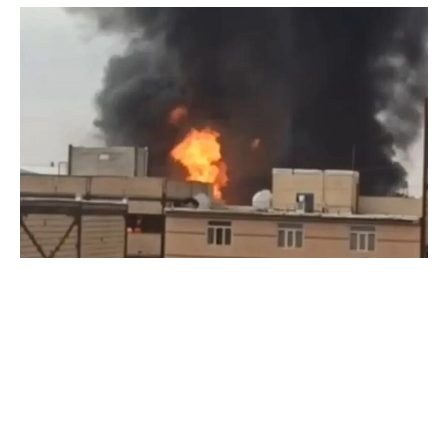
В промышленном городе Насирабад в
провинции Тегеран произошел сильный пожар
на производственном объекте.
Как передает
Day.Az
со ссылкой на иранское
агентство Fars, об этом сообщили в службе