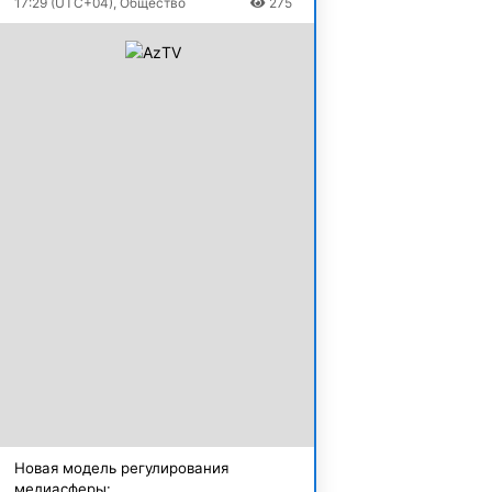
17:29 (UTC+04), Общество
275
Новая модель регулирования
медиасферы: