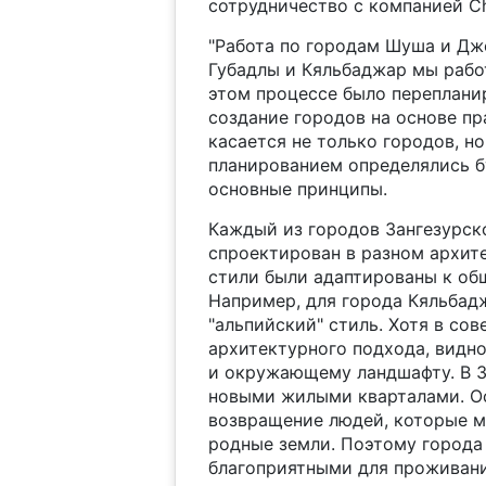
сотрудничество с компанией Ch
"Работа по городам Шуша и Дже
Губадлы и Кяльбаджар мы работ
этом процессе было переплани
создание городов на основе пр
касается не только городов, но
планированием определялись б
основные принципы.
Каждый из городов Зангезурско
спроектирован в разном архите
стили были адаптированы к об
Например, для города Кяльбадж
"альпийский" стиль. Хотя в сов
архитектурного подхода, видно
и окружающему ландшафту. В З
новыми жилыми кварталами. Ос
возвращение людей, которые м
родные земли. Поэтому города
благоприятными для проживани