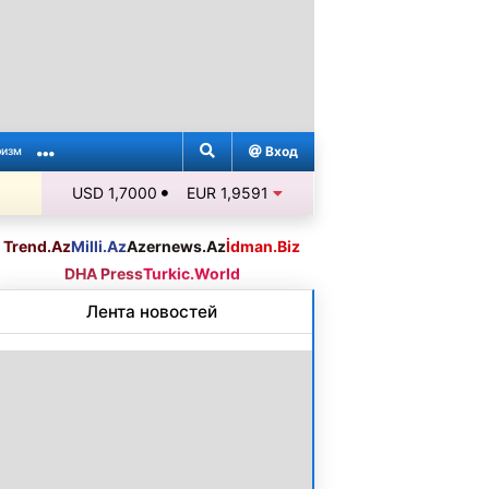
Вход
ризм
USD 1,7000
EUR 1,9591
Trend.Az
Milli.Az
Azernews.Az
İdman.Biz
DHA Press
Turkic.World
Лента новостей