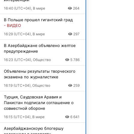
16:40 (UTC+04), В мире
264
В Польше прошел гигантский град
- ВИДЕО
16:29 (UTC+04), В мире
297
В Азербайджане объявлено желтое
предупреждение
16:23 (UTC+04), Общество
5 786
Объявлены результаты творческого
экзамена по журналистике
16:19 (UTC+04), Общество
259
Турция, Саудовская Аравия и
Пакистан подписали соглашение о
совместной обороне
16:15 (UTC+04), В мире
6 641
Азербайджанскоую блогершу
задержали в аэропорту