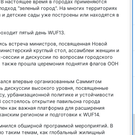
 В настоящее время в городах применяются
подход "зеленый город". На многих территориях
 и детские сады уже построены или находятся в
роходит пятый день WUF13.
ись встреча министров, посвященная Новой
министерский круглый стол, ассамблеи женщин и
с-сессии и дискуссии по вопросам городского
а также прошла церемония поднятия флагов ООН
вался впервые организованным Саммитом
сь дискуссии высокого уровня, посвященные
у, урбанизационной политике и устойчивости
3 состоялось открытие павильона города
лен как важная платформа для расширения
канским регионом и подготовки к WUF14.
мнился обширной программой мероприятий. В
по таким темам, как глобальный жилищный