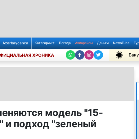
Azərbaycanca
Категории
Погода
Авиарейсы
Деньги
NewsTube
Ту
Баку
ФИЦИАЛЬНАЯ ХРОНИКА
+31℃
меняются модель "15-
" и подход "зеленый