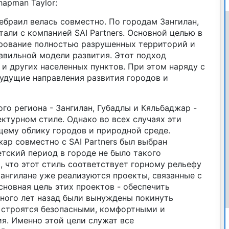
apman Taylor:
браил велась совместно. По городам Зангилан,
али с компанией SAI Partners. Основной целью в
рование полностью разрушенных территорий и
авильной модели развития. Этот подход
 и других населенных пунктов. При этом наряду с
удущие направления развития городов и
го региона - Зангилан, Губадлы и Кяльбаджар -
ктурном стиле. Однако во всех случаях эти
щему облику городов и природной среде.
ар совместно с SAI Partners был выбран
етский период в городе не было такого
, что этот стиль соответствует горному рельефу
ангилане уже реализуются проекты, связанные с
новная цель этих проектов - обеспечить
ного лет назад были вынуждены покинуть
 строятся безопасными, комфортными и
я. Именно этой цели служат все