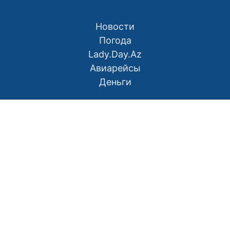
Новости
Погода
Lady.Day.Az
Авиарейсы
Деньги
О нас
Контакты
Правила использования материалов
Политика конфиденциальности
Написать в редакцию
Размещение рекламы
RSS
Наш Азербайджан: Вместе мы сила