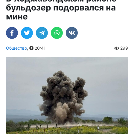
бульдозер подорвался на
мине
Общество
,
20:41
299