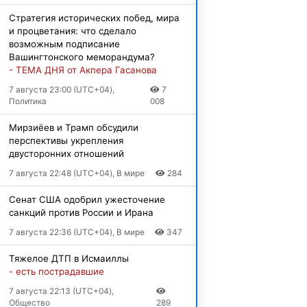
Стратегия исторических побед, мира
и процветания: что сделало
возможным подписание
Вашингтонского меморандума?
- ТЕМА ДНЯ от Акпера Гасанова
7 августа 23:00 (UTC+04),
7
Политика
008
Мирзиёев и Трамп обсудили
перспективы укрепления
двусторонних отношений
7 августа 22:48 (UTC+04), В мире
284
Сенат США одобрил ужесточение
санкций против России и Ирана
7 августа 22:36 (UTC+04), В мире
347
Тяжелое ДТП в Исмаиллы
- есть пострадавшие
7 августа 22:13 (UTC+04),
Общество
289