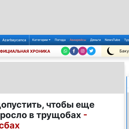
Azərbaycanca
Категории
Погода
Авиарейсы
Деньги
NewsTube
Ту
Баку
ФИЦИАЛЬНАЯ ХРОНИКА
+25℃
опустить, чтобы еще
 росло в трущобах
-
сбах