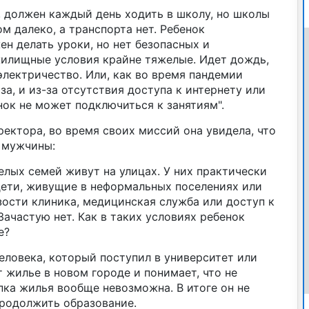
, должен каждый день ходить в школу, но школы
м далеко, а транспорта нет. Ребенок
н делать уроки, но нет безопасных и
жилищные условия крайне тяжелые. Идет дождь,
электричество. Или, как во время пандемии
за, и из-за отсутствия доступа к интернету или
к не может подключиться к занятиям".
ектора, во время своих миссий она увидела, что
 мужчины:
елых семей живут на улицах. У них практически
дети, живущие в неформальных поселениях или
изости клиника, медицинская служба или доступ к
ачастую нет. Как в таких условиях ребенок
е?
еловека, который поступил в университет или
т жилье в новом городе и понимает, что не
пка жилья вообще невозможна. В итоге он не
продолжить образование.