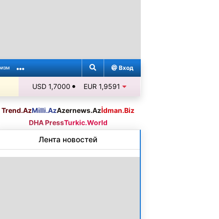
Вход
ризм
USD 1,7000
EUR 1,9591
Trend.Az
Milli.Az
Azernews.Az
İdman.Biz
DHA Press
Turkic.World
Лента новостей