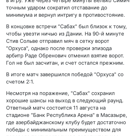
в игру. Уже через четыре минуты Велько Симич
точным ударом сократил отставание до
минимума и вернул интригу в противостояние.
В концовке встречи "Сабах" был близок к тому,
чтобы увезти ничью из Дании. На 90-й минуте
Стив Сольве отправил мяч в сетку ворот
"Орхуса", однако после проверки эпизода
арбитр Раде Обренович отменил взятие ворот.
Гол не был засчитан, и счет остался прежним.
В итоге матч завершился победой "Орхуса" со
счетом 2:1.
Несмотря на поражение, "Сабах" сохранил
хорошие шансы на выход в следующий раунд.
Ответный матч состоится 11 августа на
стадионе "Банк Республика Арена" в Масазыре,
где азербайджанскому клубу будет достаточно
победы с минимальным преимуществом для