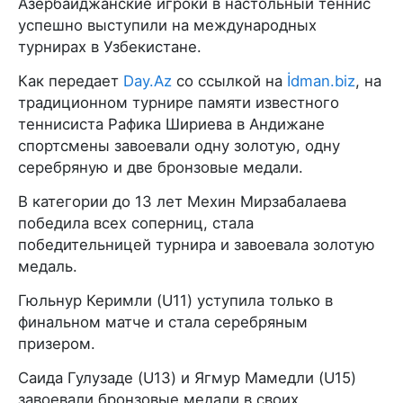
Азербайджанские игроки в настольный теннис
успешно выступили на международных
турнирах в Узбекистане.
Как передает
Day.Az
со ссылкой на
İdman.biz
, на
традиционном турнире памяти известного
теннисиста Рафика Шириева в Андижане
спортсмены завоевали одну золотую, одну
серебряную и две бронзовые медали.
В категории до 13 лет Мехин Мирзабалаева
победила всех соперниц, стала
победительницей турнира и завоевала золотую
медаль.
Гюльнур Керимли (U11) уступила только в
финальном матче и стала серебряным
призером.
Саида Гулузаде (U13) и Ягмур Мамедли (U15)
завоевали бронзовые медали в своих