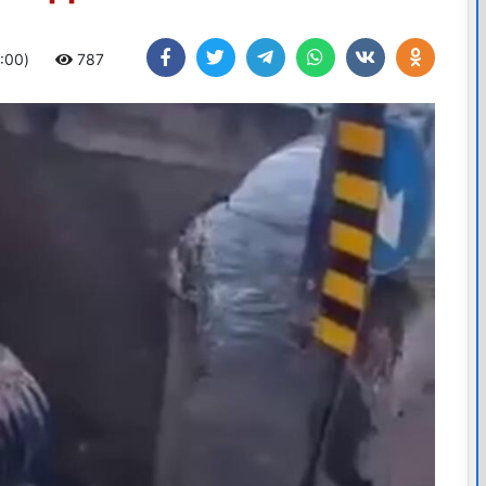
4:00)
787