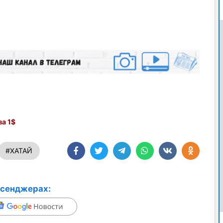
а 1$
#ХАТАЙ
ссенджерах: