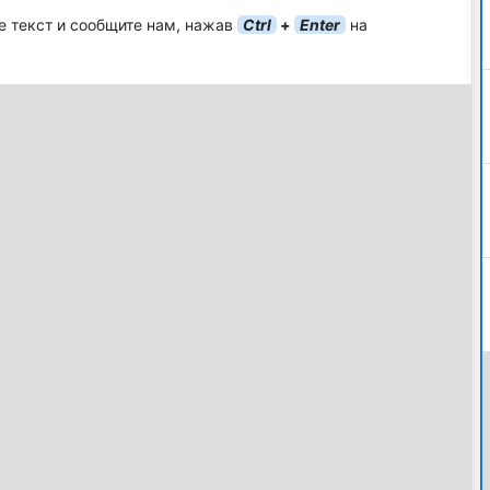
е текст и сообщите нам, нажав
Ctrl
+
Enter
на