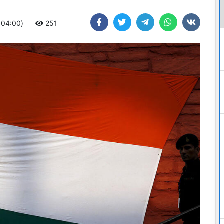
+04:00)
251