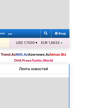
Вход
ризм
USD 1,7000
EUR 1,9633
Trend.Az
Milli.Az
Azernews.Az
İdman.Biz
DHA Press
Turkic.World
Лента новостей