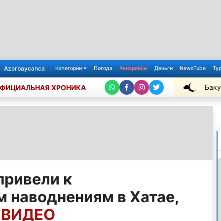
Azərbaycanca
Категории
Погода
Авиарейсы
Деньги
NewsTube
Ту
Баку
ФИЦИАЛЬНАЯ ХРОНИКА
+27℃
привели к
 наводнениям в Хатае,
- ВИДЕО