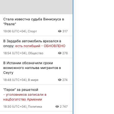
Стала известна судьба Винисиуса в
"Реале"
19:06 (UTC+04), Спорт
317
В Зардабе автомобиль врезался в
опору:
есть погибший - ОБНОВЛЕНО
18:54 (UTC+04), Общество
276
В Испании обозначили сроки
возможного наплыва мигрантов в
Сеуту
18:48 (UTC+04), В мире
274
"Герои" за решеткой
- уголовников записали в
нацбогатство Армении
18:30 (UTC+04), Политика
2 747