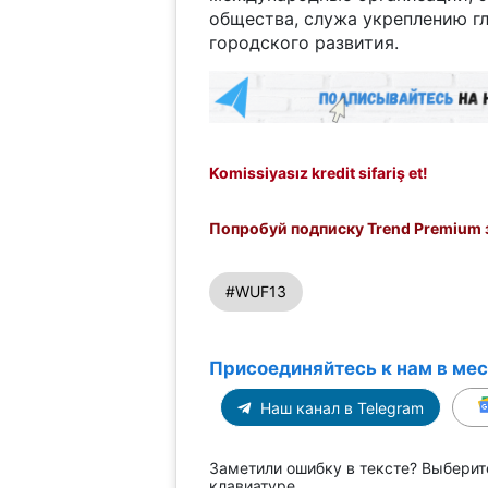
общества, служа укреплению г
городского развития.
Komissiyasız kredit sifariş et!
Попробуй подписку Trend Premium з
#WUF13
Присоединяйтесь к нам в ме
Наш канал в Telegram
Заметили ошибку в тексте? Выберит
клавиатуре