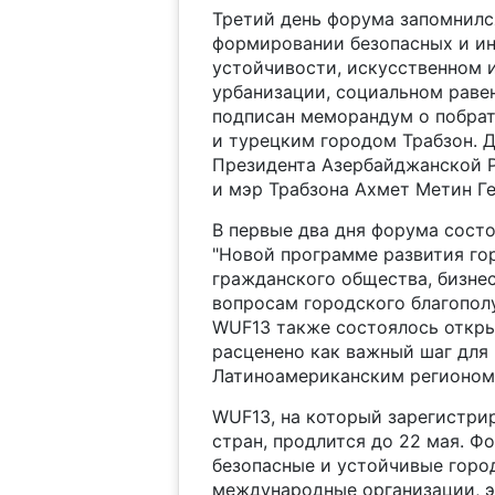
Третий день форума запомнилс
формировании безопасных и ин
устойчивости, искусственном и
урбанизации, социальном равен
подписан меморандум о побра
и турецким городом Трабзон. 
Президента Азербайджанской 
и мэр Трабзона Ахмет Метин Ге
В первые два дня форума сост
"Новой программе развития го
гражданского общества, бизнес
вопросам городского благопол
WUF13 также состоялось откры
расценено как важный шаг для
Латиноамериканским регионом
WUF13, на который зарегистрир
стран, продлится до 22 мая. Ф
безопасные и устойчивые город
международные организации, э