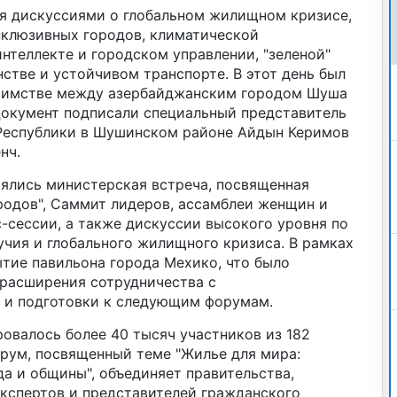
я дискуссиями о глобальном жилищном кризисе,
клюзивных городов, климатической
нтеллекте и городском управлении, "зеленой"
стве и устойчивом транспорте. В этот день был
тимстве между азербайджанским городом Шуша
Документ подписали специальный представитель
Республики в Шушинском районе Айдын Керимов
нч.
оялись министерская встреча, посвященная
родов", Саммит лидеров, ассамблеи женщин и
-сессии, а также дискуссии высокого уровня по
учия и глобального жилищного кризиса. В рамках
тие павильона города Мехико, что было
 расширения сотрудничества с
 и подготовки к следующим форумам.
овалось более 40 тысяч участников из 182
орум, посвященный теме "Жилье для мира:
а и общины", объединяет правительства,
кспертов и представителей гражданского