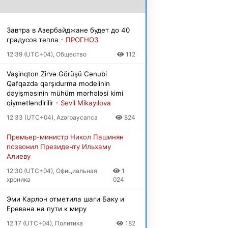
Завтра в Азербайджане будет до 40
градусов тепла
- ПРОГНОЗ
12:39 (UTC+04), Общество
112
Vaşinqton Zirvə Görüşü Cənubi
Qafqazda qarşıdurma modelinin
dəyişməsinin mühüm mərhələsi kimi
qiymətləndirilir
- Sevil Mikayılova
12:33 (UTC+04), Azərbaycanca
824
Премьер-министр Никол Пашинян
позвонил Президенту Ильхаму
Алиеву
12:30 (UTC+04), Официальная
1
хроника
024
Эми Карлон отметила шаги Баку и
Еревана на пути к миру
12:17 (UTC+04), Политика
182