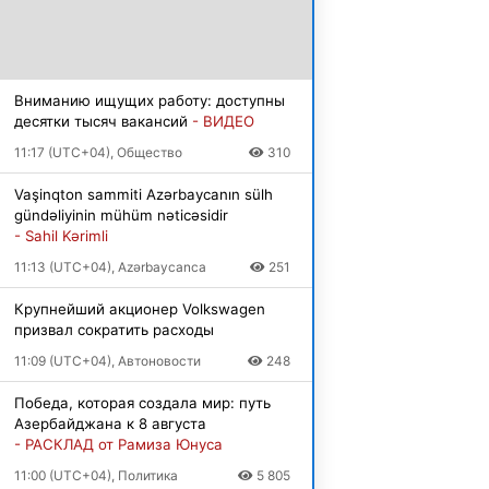
Вниманию ищущих работу: доступны
десятки тысяч вакансий
- ВИДЕО
11:17 (UTC+04), Общество
310
Vaşinqton sammiti Azərbaycanın sülh
gündəliyinin mühüm nəticəsidir
- Sahil Kərimli
11:13 (UTC+04), Azərbaycanca
251
Крупнейший акционер Volkswagen
призвал сократить расходы
11:09 (UTC+04), Автоновости
248
Победа, которая создала мир: путь
Азербайджана к 8 августа
- РАСКЛАД от Рамиза Юнуса
11:00 (UTC+04), Политика
5 805