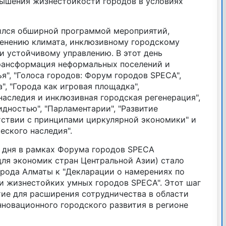
вышения жизнестойкости городов в условиях
ился обширной программой мероприятий,
енению климата, инклюзивному городскому
и устойчивому управлению. В этот день
Трансформация неформальных поселений и
я", "Голоса городов: Форум городов SPECA",
, "Города как игровая площадка",
аследия и инклюзивная городская регенерация",
идностью", "Парламентарии", "Развитие
тствии с принципами циркулярной экономики" и
еского наследия".
 дня в рамках Форума городов SPECA
ля экономик стран Центральной Азии) стало
рода Алматы к "Декларации о намерениях по
 жизнестойких умных городов SPECA". Этот шаг
тие для расширения сотрудничества в области
нновационного городского развития в регионе