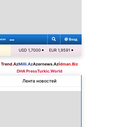
Вход
ризм
USD 1,7000
EUR 1,9591
Trend.Az
Milli.Az
Azernews.Az
İdman.Biz
DHA Press
Turkic.World
Лента новостей