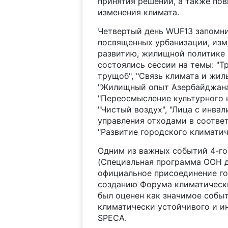
принятия решений, а также по
изменения климата.
Четвертый день WUF13 запомн
посвященных урбанизации, изм
развитию, жилищной политике 
состоялись сессии на темы: "
трущоб", "Связь климата и жиль
"Жилищный опыт Азербайджана"
"Переосмысление культурного н
"Чистый воздух", "Лица с инвал
управления отходами в соотве
"Развитие городского климатич
Одним из важных событий 4-го
(Специальная программа ООН д
официальное присоединение го
созданию Форума климатически
был оценен как значимое собы
климатически устойчивого и и
SPECA.