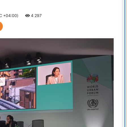
TC +04:00)
4 297