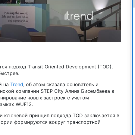
ся подход Transit Oriented Development (TOD),
быстрее.
й на
Trend
, об этом сказала основатель и
нской компании STEP City Алина Бисембаева в
анирование новых застроек с учетом
рамках WUF13.
 и ключевой принцип подхода TOD заключается в
итории формируются вокруг транспортной