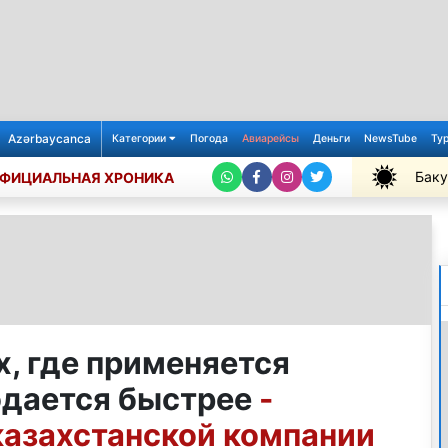
Azərbaycanca
Категории
Погода
Авиарейсы
Деньги
NewsTube
Ту
Баку
ФИЦИАЛЬНАЯ ХРОНИКА
+35℃
, где применяется
одается быстрее
-
казахстанской компании