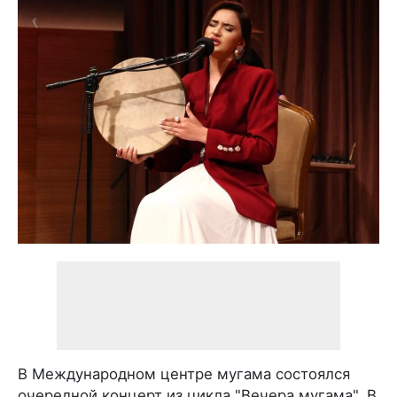
В Международном центре мугама состоялся
очередной концерт из цикла "Вечера мугама". В