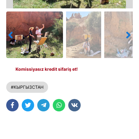
Komissiyasız kredit sifariş et!
#КЫРГЫЗСТАН