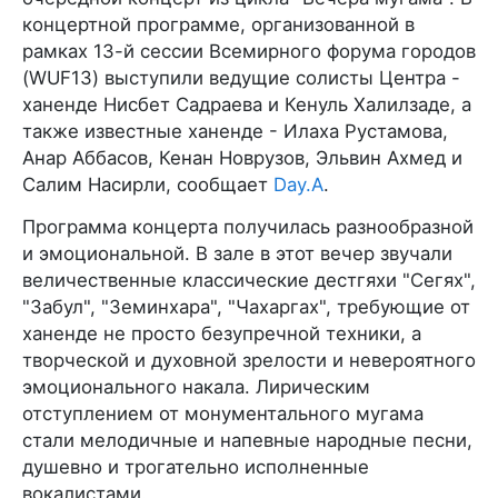
концертной программе, организованной в
рамках 13-й сессии Всемирного форума городов
(WUF13) выступили ведущие солисты Центра -
ханенде Нисбет Садраева и Кенуль Халилзаде, а
также известные ханенде - Илаха Рустамова,
Анар Аббасов, Кенан Новрузов, Эльвин Ахмед и
Салим Насирли, сообщает
Day.A
.
Программа концерта получилась разнообразной
и эмоциональной. В зале в этот вечер звучали
величественные классические дестгяхи "Сегях",
"Забул", "Земинхара", "Чахаргах", требующие от
ханенде не просто безупречной техники, а
творческой и духовной зрелости и невероятного
эмоционального накала. Лирическим
отступлением от монументального мугама
стали мелодичные и напевные народные песни,
душевно и трогательно исполненные
вокалистами.