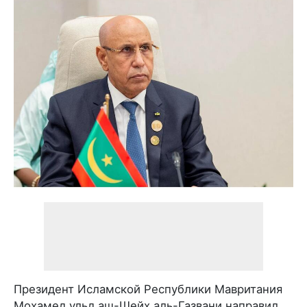
Президент Исламской Республики Мавритания
Мохамед ульд аш-Шейх аль-Газвани направил