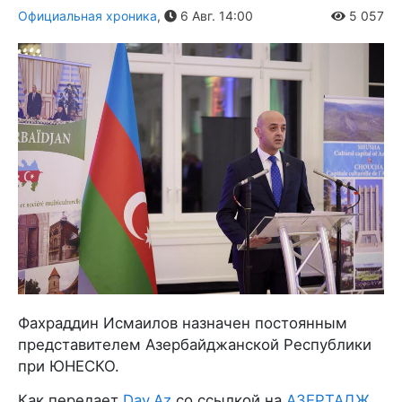
Официальная хроника
,
6 Авг. 14:00
5 057
Фахраддин Исмаилов назначен постоянным
представителем Азербайджанской Республики
при ЮНЕСКО.
Как передает
Day.Az
со ссылкой на
АЗЕРТАДЖ
,