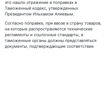
это нашло отражение в поправках в
Таможенный кодекс, утвержденных
Президентом Ильхамом Алиевым.
Согласно поправке, при ввозе в страну товаров,
на которые распространяются технические
регламенты и ссылочные стандарты, в
таможенные органы должны представляться
документы, подтверждающие соответствие
данных товаров требованиям безопасности, -
сертификат соответствия, декларация о
соответствии или признанные документы о
соответствии иностранного происхождения.
Согласно документу, сотрудникам таможни
предоставляются полномочия проверять,
сопровождаются ли импортируемые товары
вышеуказанными документами о соответствии.
Закон применяется к импортируемым товарам