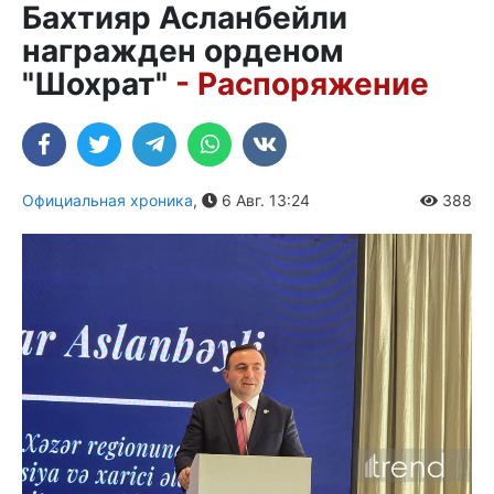
Бахтияр Асланбейли
награжден орденом
"Шохрат"
- Распоряжение
Официальная хроника
,
6 Авг. 13:24
388