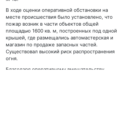
В ходе оценки оперативной обстановки на
месте происшествия было установлено, что
пожар возник в части объектов общей
площадью 1600 кв. м, построенных под одной
крышей, где размещались автомастерская и
магазин по продаже запасных частей.
Существовал высокий риск распространения
огня.
Благодаря оперативному вмешательству
пожарных возгорание в автомастерской и
магазине по продаже запасных частей было в
короткие сроки ликвидировано, не допустив его
распространения на другие объекты.
В результате пожара на площади 60 кв. м
сгорели горючие конструкции двух боксов.
Пострадавших нет.