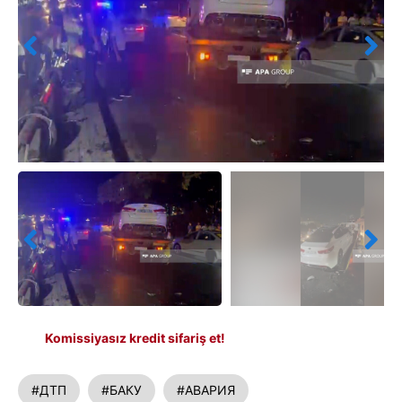
Komissiyasız kredit sifariş et!
#ДТП
#БАКУ
#АВАРИЯ