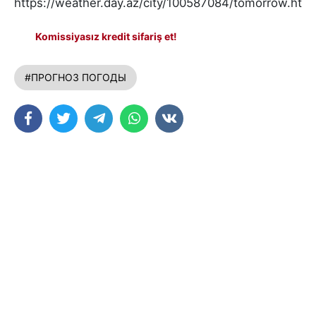
https://weather.day.az/city/100587084/tomorrow.html
Komissiyasız kredit sifariş et!
#ПРОГНОЗ ПОГОДЫ
Присоединяйтесь к нам в мессенджерах:
Наш канал в Telegram