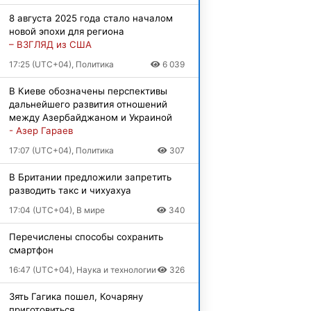
8 августа 2025 года стало началом
новой эпохи для региона
– ВЗГЛЯД из США
17:25 (UTC+04), Политика
6 039
В Киеве обозначены перспективы
дальнейшего развития отношений
между Азербайджаном и Украиной
- Азер Гараев
17:07 (UTC+04), Политика
307
В Британии предложили запретить
разводить такс и чихуахуа
17:04 (UTC+04), В мире
340
Перечислены способы сохранить
смартфон
16:47 (UTC+04), Наука и технологии
326
Зять Гагика пошел, Кочаряну
приготовиться