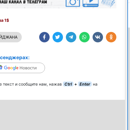
а 1$
АЙДЖАНА
ссенджерах:
е текст и сообщите нам, нажав
Ctrl
+
Enter
на