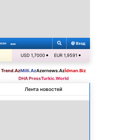
Вход
ризм
USD 1,7000
EUR 1,9591
Trend.Az
Milli.Az
Azernews.Az
İdman.Biz
DHA Press
Turkic.World
Лента новостей