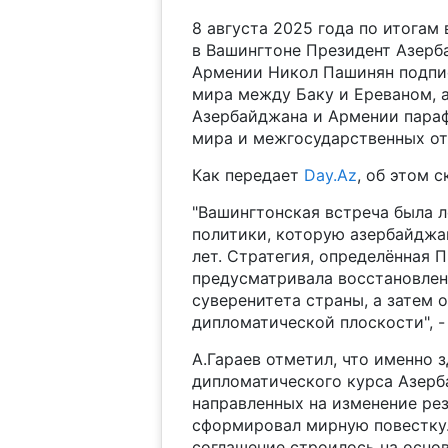
8 августа 2025 года по итога
в Вашингтоне Президент Азерб
Армении Никол Пашинян подпи
мира между Баку и Ереваном, 
Азербайджана и Армении параф
мира и межгосударственных отн
Как передает
Day.Az
, об этом 
"Вашингтонская встреча была 
политики, которую азербайджа
лет. Стратегия, определённая
предусматривала восстановлен
суверенитета страны, а затем 
дипломатической плоскости", - 
А.Гараев отметил, что именно 
дипломатического курса Азерба
направленных на изменение рез
сформировал мирную повестку.
соглашение строилось на осно