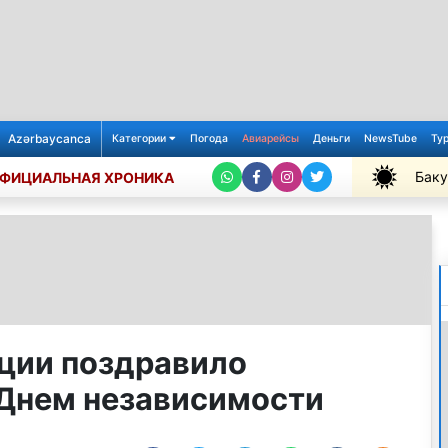
Azərbaycanca
Категории
Погода
Авиарейсы
Деньги
NewsTube
Ту
Баку
ФИЦИАЛЬНАЯ ХРОНИКА
+31℃
ции поздравило
Днем независимости