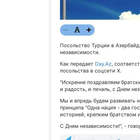
Посольство Турции в Азербайд
независимости.
Как передает
Day.Az
, соответс
посольства в соцсети X.
"Искренне поздравляем братск
и радость, и печаль, с Днем не
Мы и впредь будем развивать 
принципа "Одна нация - два го
историей, крепким братством 
С Днем независимости!", - гово