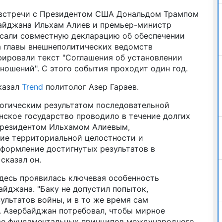
м встречи с Президентом США Дональдом Трампом
айджана Ильхам Алиев и премьер-министр
сали совместную декларацию об обеспечении
а главы внешнеполитических ведомств
ировали текст "Соглашения об установлении
ошений". С этого события проходит один год.
сказал
Trend
политолог Азер Гараев.
логическим результатом последовательной
нское государство проводило в течение долгих
 Президентом Ильхамом Алиевым,
ие территориальной целостности и
оформление достигнутых результатов в
сказал он.
здесь проявилась ключевая особенность
йджана. "Баку не допустил попыток,
ультатов войны, и в то же время сам
 Азербайджан потребовал, чтобы мирное
ве фундаментальных принципов международного