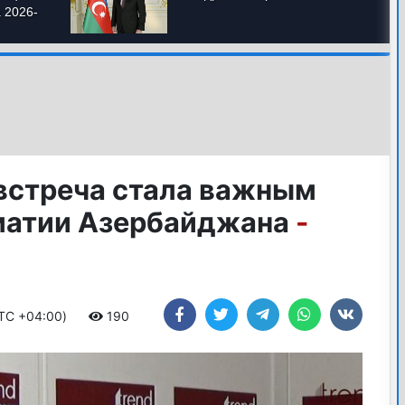
встреча стала важным
матии Азербайджана
-
UTC +04:00)
190