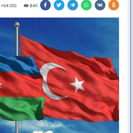
C +04:00)
840