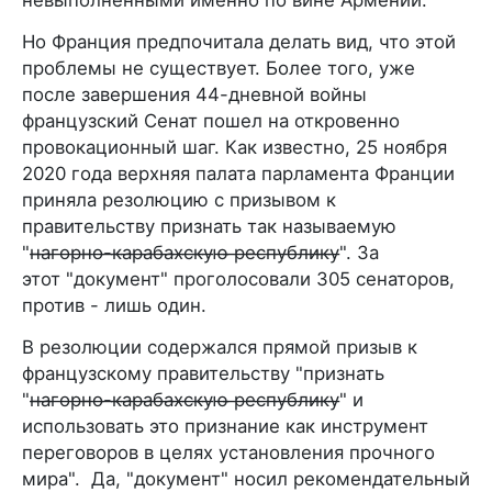
Но Франция предпочитала делать вид, что этой
проблемы не существует. Более того, уже
после завершения 44-дневной войны
французский Сенат пошел на откровенно
провокационный шаг. Как известно, 25 ноября
2020 года верхняя палата парламента Франции
приняла резолюцию с призывом к
правительству признать так называемую
"н̶а̶г̶о̶р̶н̶о̶-̶к̶а̶р̶а̶б̶а̶х̶с̶к̶у̶ю̶ ̶р̶е̶с̶п̶у̶б̶л̶и̶к̶у̶". За
этот "документ" проголосовали 305 сенаторов,
против - лишь один.
В резолюции содержался прямой призыв к
французскому правительству "признать
"н̶а̶г̶о̶р̶н̶о̶-̶к̶а̶р̶а̶б̶а̶х̶с̶к̶у̶ю̶ ̶р̶е̶с̶п̶у̶б̶л̶и̶к̶у̶" и
использовать это признание как инструмент
переговоров в целях установления прочного
мира". Да, "документ" носил рекомендательный