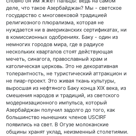
словно он им жжет пальцы: ведь на самом
деле, что такое Азербайджан? Мы - светское
государство с многовековой традицией
религиозного плюрализма, которая не
нуждается ни в американских сертификатах, ни
в комиссионных одобрениях. Баку - один из
немногих городов мира, где в радиусе
нескольких кварталов стоят действующая
мечеть, синагога, православный храм и
католическая церковь. Это не декоративная
толерантность, не туристический аттракцион и
не пиар-проект. Это живая ткань культуры,
выросшая из нефтяного Баку конца XIX века, из
смешения народов и традиций, из светского
модернизационного импульса, который
Азербайджан получил задолго до того, как
большинство нынешних членов USCIRF
появились на свет. В Огузе молоканские
общины хранят уклад, неизменный столетиями.