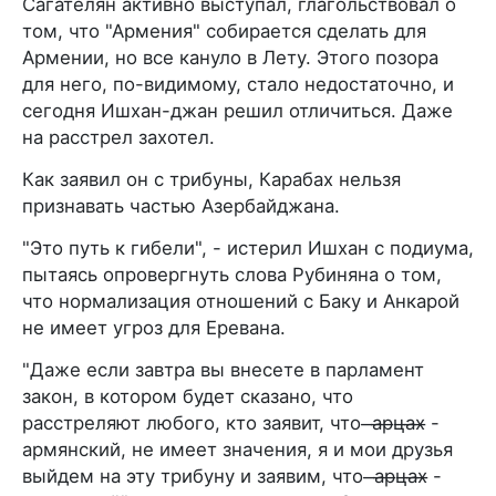
Сагателян активно выступал, глагольствовал о
том, что "Армения" собирается сделать для
Армении, но все кануло в Лету. Этого позора
для него, по-видимому, стало недостаточно, и
сегодня Ишхан-джан решил отличиться. Даже
на расстрел захотел.
Как заявил он с трибуны, Карабах нельзя
признавать частью Азербайджана.
"Это путь к гибели", - истерил Ишхан с подиума,
пытаясь опровергнуть слова Рубиняна о том,
что нормализация отношений с Баку и Анкарой
не имеет угроз для Еревана.
"Даже если завтра вы внесете в парламент
закон, в котором будет сказано, что
расстреляют любого, кто заявит, что ̶а̶р̶ц̶а̶х̶ -
армянский, не имеет значения, я и мои друзья
выйдем на эту трибуну и заявим, что ̶а̶р̶ц̶а̶х̶ -