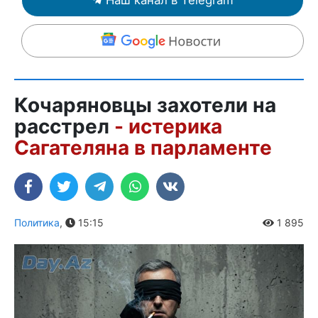
Кочаряновцы захотели на
расстрел
- истерика
Сагателяна в парламенте
Политика
,
15:15
1 895