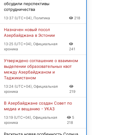
обсудили перспективы
сотрудничества
13:37 (UTC+04), Политика
218
Назначен новый посол
Азербайджана в Эстонии
13:25 (UTC+04), Официальная
хроника
241
Утверждено соглашение о взаимном
выделении образовательных квот
между Азербайджаном и
Таджикистаном
13:24 (UTC+04), Официальная
хроника
219
В Азербайджане создан Совет по
медиа и вещанию
- УКАЗ
13:19 (UTC+04), Официальная
5
хроника
218
Раскрыта новая особенность Солнца