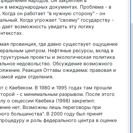
ределения народов. Он закреплен в
н в международных документах. Проблема - в
 Когда он работает "в нужную сторону" - он
льный. Когда угрожает "своему" государству -
ь дает возможность увидеть эту логику
нтекстах.
имая провинция, где давно существует ощущение
деральным центром. Нефтяные ресурсы, вклад в
структурные проекты и экологическая политика
альное недовольство. Обсуждение возможного
ряжение. Реакция Оттавы ожидаема: правовая и
самой идеи отделения.
т с Квебеком. В 1980 и 1995 годах там прошли
второй - с минимальным разрывом. После этого
лу о сецессии Квебека (1998) закрепил:
ление нет. Возможны лишь переговоры при
ного большинства". В 2000 году был принят
л процедуру и роль федерального центра в оценке