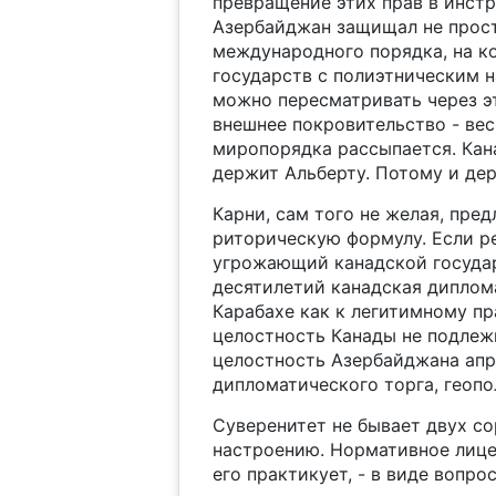
превращение этих прав в инст
Азербайджан защищал не прост
международного порядка, на к
государств с полиэтническим н
можно пересматривать через э
внешнее покровительство - ве
миропорядка рассыпается. Кана
держит Альберту. Потому и держ
Карни, сам того не желая, пр
риторическую формулу. Если ре
угрожающий канадской государ
десятилетий канадская диплом
Карабахе как к легитимному п
целостность Канады не подлеж
целостность Азербайджана ап
дипломатического торга, геопо
Суверенитет не бывает двух со
настроению. Нормативное лице
его практикует, - в виде вопро