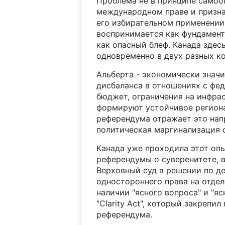
Проблема не в принципе самооп
международном праве и призна
его избирательном применении.
воспринимается как фундамента
как опасный блеф. Канада здес
одновременно в двух разных ко
Альберта - экономически знач
дисбаланса в отношениях с фе
бюджет, ограничения на инфра
формируют устойчивое регион
референдума отражает это нап
политическая маргинализация 
Канада уже проходила этот опы
референдумы о суверенитете, 
Верховный суд в решении по де
одностороннего права на отде
наличии "ясного вопроса" и "яс
"Clarity Act", который закрепи
референдума.