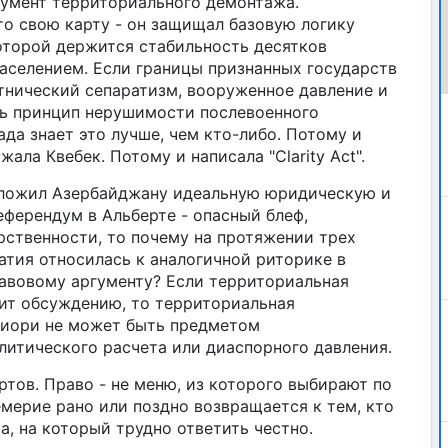
румент территориального демонтажа.
о свою карту - он защищал базовую логику
оторой держится стабильность десятков
аселением. Если границы признанных государств
тнический сепаратизм, вооруженное давление и
сь принцип нерушимости послевоенного
да знает это лучше, чем кто-либо. Потому и
ала Квебек. Потому и написала "Clarity Act".
едложил Азербайджану идеальную юридическую и
ферендум в Альберте - опасный блеф,
ственности, то почему на протяжении трех
атия относилась к аналогичной риторике в
равовому аргументу? Если территориальная
ит обсуждению, то территориальная
риори не может быть предметом
литического расчета или диаспорного давления.
ртов. Право - не меню, из которого выбирают по
мерие рано или поздно возвращается к тем, кто
са, на который трудно ответить честно.