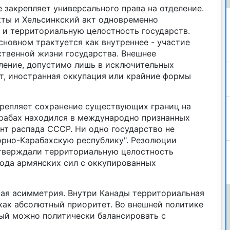
закрепляет универсального права на отделение.
ты и Хельсинкский акт одновременно
 и территориальную целостность государств.
новном трактуется как внутреннее - участие
ственной жизни государства. Внешнее
еление, допустимо лишь в исключительных
ст, иностранная оккупация или крайние формы
 закрепляет сохранение существующих границ на
арабах находился в международно признанных
нт распада СССР. Ни одно государство не
орно-Карабахскую республику". Резолюции
тверждали территориальную целостность
ода армянских сил с оккупированных
вая асимметрия. Внутри Канады территориальная
как абсолютный приоритет. Во внешней политике
рый можно политически балансировать с