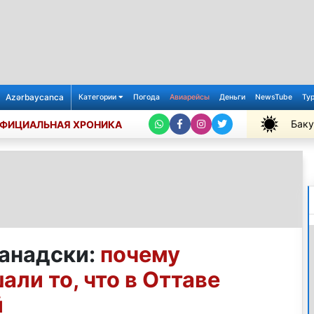
Azərbaycanca
Категории
Погода
Авиарейсы
Деньги
NewsTube
Ту
Баку
ФИЦИАЛЬНАЯ ХРОНИКА
+32℃
анадски:
почему
ли то, что в Оттаве
й