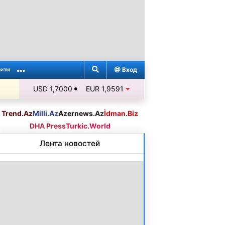
Вход
ризм
USD 1,7000
EUR 1,9591
Trend.Az
Milli.Az
Azernews.Az
İdman.Biz
DHA Press
Turkic.World
Лента новостей