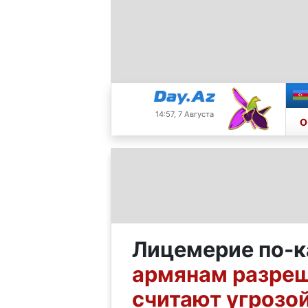
14:57, 7 Августа
О
Лицемерие по-к
армянам разреша
считают угрозо