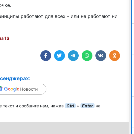
очке.
ринципы работают для всех - или не работают ни
а 1$
ссенджерах:
е текст и сообщите нам, нажав
Ctrl
+
Enter
на