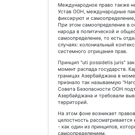
Международное право также не 
Устав ООН, международные пак
фиксируют и самоопределение,
При этом самоопределение в ос
народа в политической и обще
самоопределение, то есть отд
случаях: колониальный контек
системного отрицания прав.
Принцип "uti possidetis juris"
момент распада государств. К
границах Азербайджана в моме
признало так называемую "Наг
Совета Безопасности ООН под
Азербайджана и требовали выв
территорий.
На этом фоне возникает право
целостность рассматривается 
- как один из принципов, кото
самоопределением.