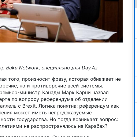
ор Baku Network, специально для Day.Az
лая того, произносит фразу, которая обнажает не
оречие, но и противоречие всей системы.
премьер-министр Канады Марк Карни назвал
ерте по вопросу референдума об отделении
ллель с Brexit. Логика понятна: референдум как
ления может иметь непредсказуемые
ности государства. Но тогда возникает вопрос:
илетиями не распространялось на Карабах?