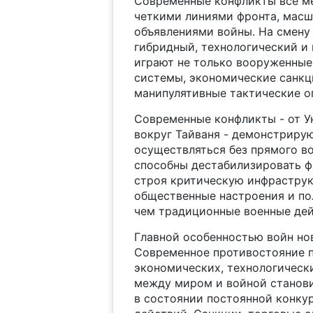
Современные конфликты все ме
четкими линиями фронта, мас
объявлениями войны. На смену
гибридный, технологический и
играют не только вооруженные 
системы, экономические санкц
манипулятивные тактические о
Современные конфликты - от У
вокруг Тайваня - демонстрирую
осуществляться без прямого в
способны дестабилизировать ф
строя критическую инфраструк
общественные настроения и по
чем традиционные военные дей
Главной особенностью войн но
Современное противостояние п
экономических, технологическ
между миром и войной станови
в состоянии постоянной конку