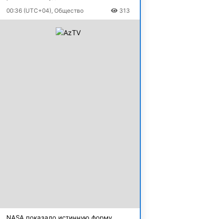
00:36 (UTC+04), Общество
313
NASA показало истинную форму