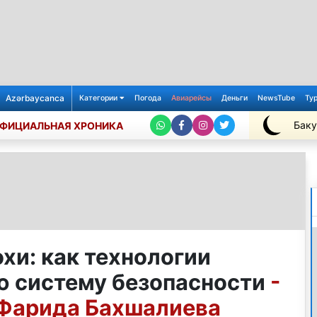
Azərbaycanca
Категории
Погода
Авиарейсы
Деньги
NewsTube
Ту
Баку
ФИЦИАЛЬНАЯ ХРОНИКА
+26℃
хи: как технологии
 систему безопасности
-
Фарида Бахшалиева