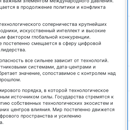
я важным элементом международного давления.
ается в продолжение политики и конфликта
 технологического соперничества крупнейших
водники, искусственный интеллект и высокие
ым фактором глобальной конкуренции.
е постепенно смещается в сферу цифровой
 лидерства.
опасность все сильнее зависит от технологий.
утниковыми системами, дата-центрами и
етает значение, сопоставимое с контролем над
прошлом.
ирового порядка, в которой технологическое
вным источником силы. Государства стремятся к
итию собственных технологических экосистем и
них центров влияния. Мир постепенно движется
ифрового пространства и усилению
а.