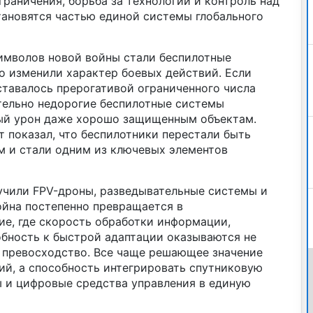
граничения, борьба за технологии и контроль над
ановятся частью единой системы глобального
имволов новой войны стали беспилотные
о изменили характер боевых действий. Если
ставалось прерогативой ограниченного числа
ительно недорогие беспилотные системы
ный урон даже хорошо защищенным объектам.
 показал, что беспилотники перестали быть
 и стали одним из ключевых элементов
чили FPV-дроны, разведывательные системы и
йна постепенно превращается в
ие, где скорость обработки информации,
обность к быстрой адаптации оказываются не
 превосходство. Все чаще решающее значение
ий, а способность интегрировать спутниковую
ы и цифровые средства управления в единую