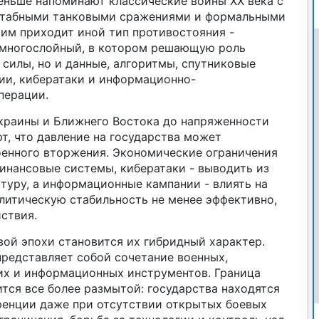
ньше напоминают классические войны XX века с
штабными танковыми сражениями и формальными
 им приходит иной тип противостояния -
 многослойный, в котором решающую роль
силы, но и данные, алгоритмы, спутниковые
ии, кибератаки и информационно-
перации.
краины и Ближнего Востока до напряженности
т, что давление на государства может
оенного вторжения. Экономические ограничения
инансовые системы, кибератаки - выводить из
туру, а информационные кампании - влиять на
литическую стабильность не менее эффективно,
ствия.
вой эпохи становится их гибридный характер.
редставляет собой сочетание военных,
их и информационных инструментов. Граница
тся все более размытой: государства находятся
ренции даже при отсутствии открытых боевых