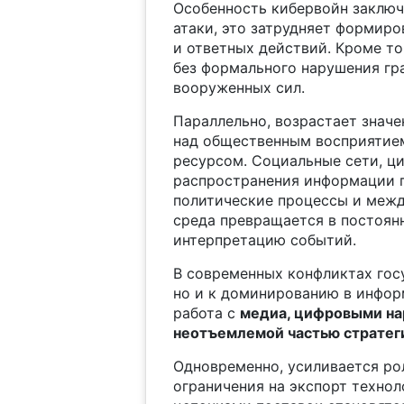
Особенность кибервойн заключ
атаки, это затрудняет формир
и ответных действий. Кроме т
без формального нарушения гр
вооруженных сил.
Параллельно, возрастает знач
над общественным восприятие
ресурсом. Социальные сети, ц
распространения информации п
политические процессы и меж
среда превращается в постоян
интерпретацию событий.
В современных конфликтах госу
но и к доминированию в инфор
работа с
медиа, цифровыми на
неотъемлемой частью стратег
Одновременно, усиливается ро
ограничения на экспорт технол