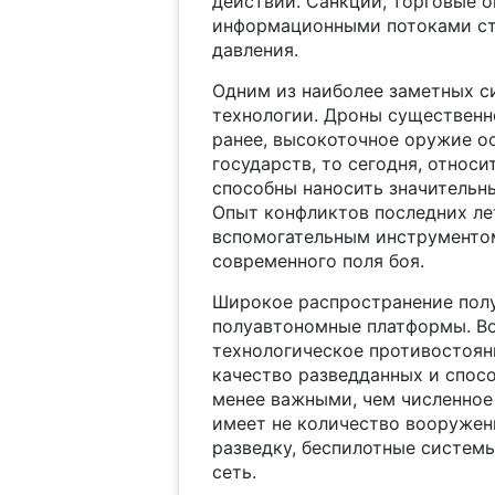
действий. Санкции, торговые о
информационными потоками ст
давления.
Одним из наиболее заметных с
технологии. Дроны существенн
ранее, высокоточное оружие о
государств, то сегодня, относ
способны наносить значитель
Опыт конфликтов последних лет
вспомогательным инструментом
современного поля боя.
Широкое распространение полу
полуавтономные платформы. Во
технологическое противостоян
качество разведданных и спос
менее важными, чем численное
имеет не количество вооружен
разведку, беспилотные систем
сеть.