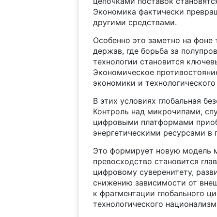
цепочками поставок становятс
Экономика фактически превращ
другими средствами.
Особенно это заметно на фоне
держав, где борьба за полупро
технологии становится ключев
Экономическое противостояни
экономики и технологического
В этих условиях глобальная без
Контроль над микрочипами, сп
цифровыми платформами приобр
энергетическими ресурсами в 
Это формирует новую модель м
превосходство становится гла
цифровому суверенитету, разв
снижению зависимости от внеш
к фрагментации глобального ц
технологического национализм