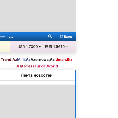
Вход
ризм
USD 1,7000
EUR 1,9610
Trend.Az
Milli.Az
Azernews.Az
İdman.Biz
DHA Press
Turkic.World
Лента новостей