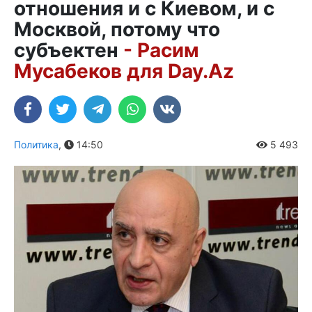
отношения и с Киевом, и с
Москвой, потому что
субъектен
- Расим
Мусабеков для Day.Az
Политика
,
14:50
5 493