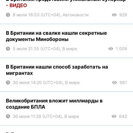
- ВИДЕО
8 июля 16:53 (UTC+04), Автоновости
929
В Британии на свалке нашли секретные
документы Минобороны
5 июля 21:35 (UTC+04), В мире
1 009
В Британии нашли способ заработать на
мигрантах
30 июня 14:20 (UTC+04), В мире
961
Великобритания вложит миллиарды в
создание БПЛА
30 июня 11:29 (UTC+04), В мире
643