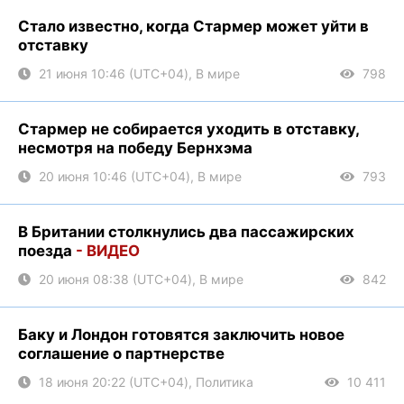
Стало известно, когда Стармер может уйти в
отставку
21 июня 10:46 (UTC+04), В мире
798
Стармер не собирается уходить в отставку,
несмотря на победу Бернхэма
20 июня 10:46 (UTC+04), В мире
793
В Британии столкнулись два пассажирских
поезда
- ВИДЕО
20 июня 08:38 (UTC+04), В мире
842
Баку и Лондон готовятся заключить новое
соглашение о партнерстве
18 июня 20:22 (UTC+04), Политика
10 411