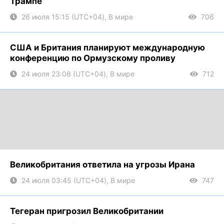
Трампе
26 июля 15:15 (UTC+04), В мире
706
США и Британия планируют международную
конференцию по Ормузскому проливу
24 июля 23:08 (UTC+04), В мире
712
Великобритания ответила на угрозы Ирана
24 июля 03:45 (UTC+04), В мире
747
Тегеран пригрозил Великобритании