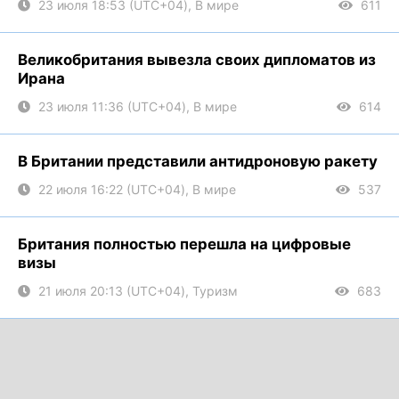
23 июля 18:53 (UTC+04), В мире
611
Великобритания вывезла своих дипломатов из
Ирана
23 июля 11:36 (UTC+04), В мире
614
В Британии представили антидроновую ракету
22 июля 16:22 (UTC+04), В мире
537
Британия полностью перешла на цифровые
визы
21 июля 20:13 (UTC+04), Туризм
683