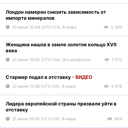
Лондон намерен снизить зависимость от
импорта минералов
22 июня 20:44 (UTC+04), В мире
5 380
Женщина нашла в земле золотое кольцо XVII
века
22 июня 19:05 (UTC+04), Это интересно
1 070
Стармер подал в отставку
- ВИДЕО
22 июня 12:38 (UTC+04), В мире
4 876
Лидера европейской страны призвали уйти в
отставку
21 июня 19:00 (UTC+04), В мире
884