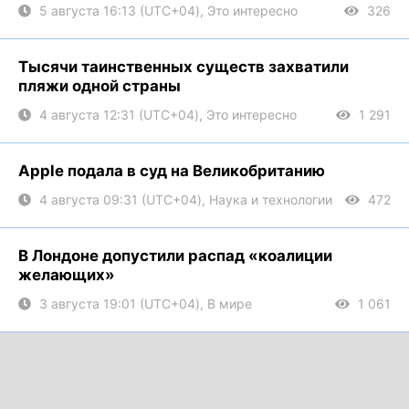
5 августа 16:13 (UTC+04), Это интересно
326
Тысячи таинственных существ захватили
пляжи одной страны
4 августа 12:31 (UTC+04), Это интересно
1 291
Apple подала в суд на Великобританию
4 августа 09:31 (UTC+04), Наука и технологии
472
В Лондоне допустили распад «коалиции
желающих»
3 августа 19:01 (UTC+04), В мире
1 061