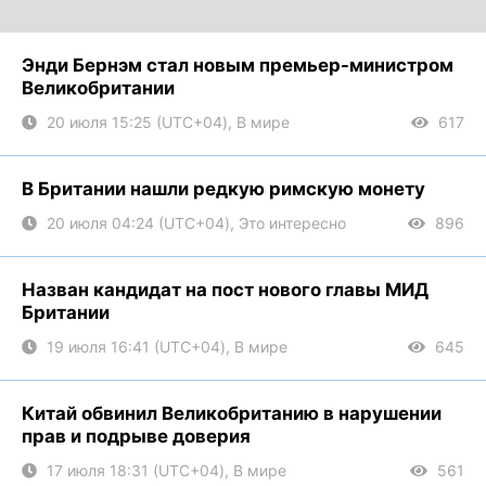
Энди Бернэм стал новым премьер-министром
Великобритании
20 июля 15:25 (UTC+04), В мире
617
В Британии нашли редкую римскую монету
20 июля 04:24 (UTC+04), Это интересно
896
Назван кандидат на пост нового главы МИД
Британии
19 июля 16:41 (UTC+04), В мире
645
Китай обвинил Великобританию в нарушении
прав и подрыве доверия
17 июля 18:31 (UTC+04), В мире
561