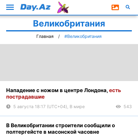
Великобритания
Включить
изображения
Главная
#Великобритания
Нападение с ножом в центре Лондона,
есть
пострадавшие
5 августа 18:17 (UTC+04), В мире
543
В Великобритании строители сообщили о
полтергейсте в масонской часовне