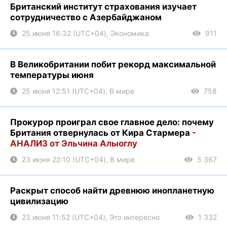
Британский институт страхования изучает
сотрудничество с Азербайджаном
25 июня 16:32 (UTC+04), Экономика
911
В Великобритании побит рекорд максимальной
температуры июня
25 июня 12:51 (UTC+04), В мире
758
Прокурор проиграл свое главное дело: почему
Британия отвернулась от Кира Стармера
-
АНАЛИЗ от Эльчина Алыоглу
23 июня 22:10 (UTC+04), В мире
5 367
Раскрыт способ найти древнюю инопланетную
цивилизацию
23 июня 11:52 (UTC+04), Это интересно
1 332