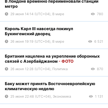
В Лондоне временно переименовали станции
метро
29 июня 14:14 (UTC+04), В мире
780
Король Карл III навсегда покинул
Букингемский дворец
26 июня 19:19 (UTC+04), В мире
6 521
Британия нацелена на укрепление оборонных
связей с Азербайджаном
- ФОТО
26 июня 12:28 (UTC+04), Политика
870
Баку может принять Восточноевропейскую
климатическую неделю
25 июня 22:48 (UTC+04), Экономика
1 131