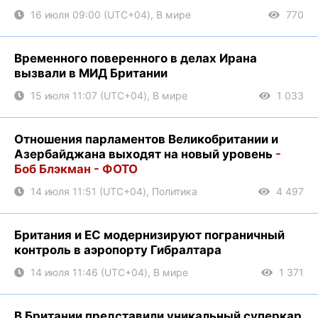
16 июля 09:00 (UTC+04), В мире
770
Временного поверенного в делах Ирана
вызвали в МИД Британии
15 июля 11:07 (UTC+04), В мире
1 033
Отношения парламентов Великобритании и
Азербайджана выходят на новый уровень
-
Боб Блэкман - ФОТО
14 июля 11:51 (UTC+04), Политика
4 497
Британия и ЕС модернизируют пограничный
контроль в аэропорту Гибралтара
14 июля 11:46 (UTC+04), В мире
1 371
В Британии представили уникальный суперкар