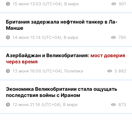
15 июня 13:03 (UTC+04), В мире
901
Британия задержала нефтяной танкер в Ла-
Манше
14 июня 15:14 (UTC+04), В мире
790
Азербайджан и Великобритания:
мост доверия
через время
13 июня 16:00 (UTC+04), Политика
5 862
Экономика Великобритании стала ощущать
последствия войны с Ираном
12 июня 21:16 (UTC+04), В мире
873
Министр обороны Британии подал в отставку
11 июня 16:14 (UTC+04), В мире
960