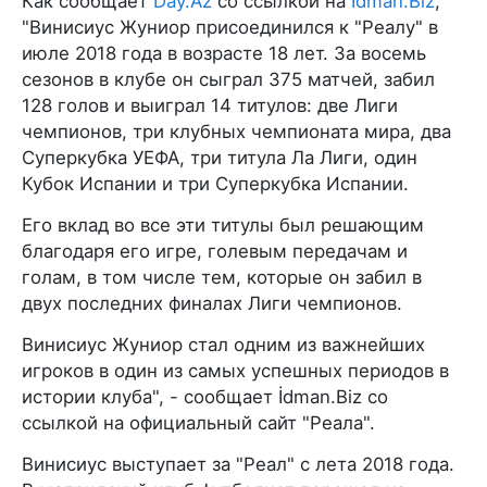
Как сообщает
Day.Az
со ссылкой на
İdman.Biz
,
"Винисиус Жуниор присоединился к "Реалу" в
июле 2018 года в возрасте 18 лет. За восемь
сезонов в клубе он сыграл 375 матчей, забил
128 голов и выиграл 14 титулов: две Лиги
чемпионов, три клубных чемпионата мира, два
Суперкубка УЕФА, три титула Ла Лиги, один
Кубок Испании и три Суперкубка Испании.
Его вклад во все эти титулы был решающим
благодаря его игре, голевым передачам и
голам, в том числе тем, которые он забил в
двух последних финалах Лиги чемпионов.
Винисиус Жуниор стал одним из важнейших
игроков в один из самых успешных периодов в
истории клуба", - сообщает İdman.Biz со
ссылкой на официальный сайт "Реала".
Винисиус выступает за "Реал" с лета 2018 года.