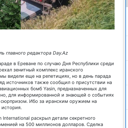
ль главного редактора Day.Az
араде в Ереване по случаю Дня Республики среди
оехал зенитный комплекс иранского
 мы видели еще на репетициях, но в день парада
Ряд источников также сообщил о присутствии на
авиационных бомб Yasin, предназначенных для
чно, для информированной и знающей о событиях
о сюрпризом. Ибо за иранским оружием на
 история.
n International раскрыл детали секретного
менией на 500 миллионов долларов. Сделка