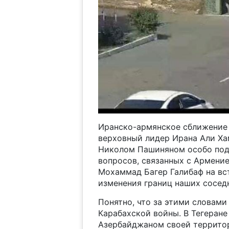
Иранско-армянское сближение 
верховный лидер Ирана Али Ха
Николом Пашиняном особо подч
вопросов, связанных с Армение
Мохаммад Багер Галибаф на вст
изменения границ наших соседн
Понятно, что за этими словам
Карабахской войны. В Тегеране
Азербайджаном своей территор