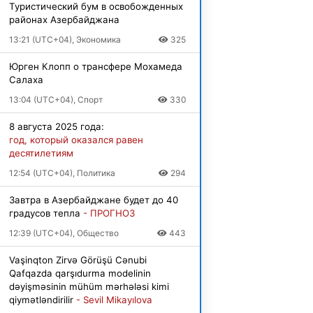
Туристический бум в освобожденных
районах Азербайджана
13:21 (UTC+04), Экономика
325
Юрген Клопп о трансфере Мохамеда
Салаха
13:04 (UTC+04), Спорт
330
8 августа 2025 года:
год, который оказался равен
десятилетиям
12:54 (UTC+04), Политика
294
Завтра в Азербайджане будет до 40
градусов тепла
- ПРОГНОЗ
12:39 (UTC+04), Общество
443
Vaşinqton Zirvə Görüşü Cənubi
Qafqazda qarşıdurma modelinin
dəyişməsinin mühüm mərhələsi kimi
qiymətləndirilir
- Sevil Mikayılova