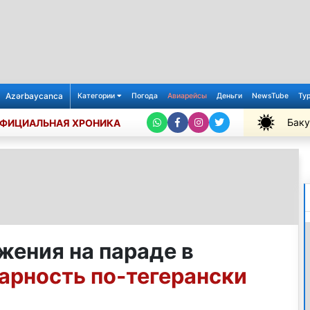
Azərbaycanca
Категории
Погода
Авиарейсы
Деньги
NewsTube
Ту
Баку
ФИЦИАЛЬНАЯ ХРОНИКА
+36℃
жения на параде в
арность по-тегерански