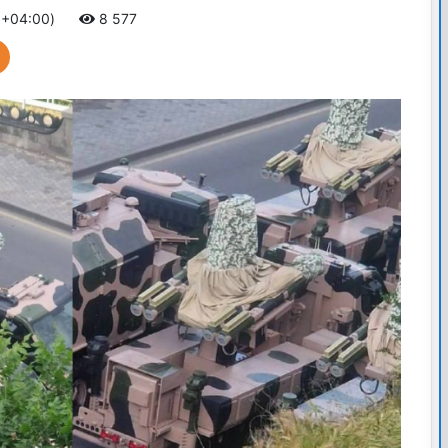
 +04:00)
8 577