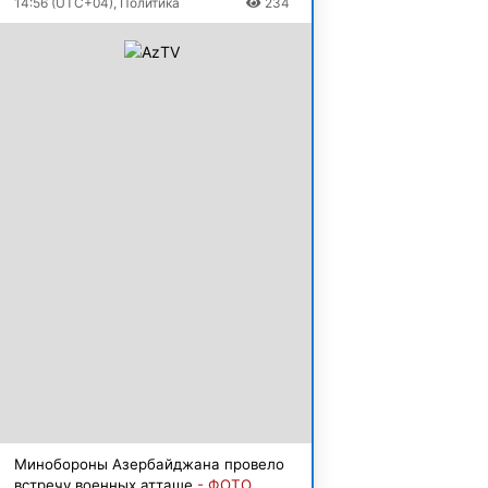
14:56 (UTC+04), Политика
234
Минобороны Азербайджана провело
встречу военных атташе
- ФОТО