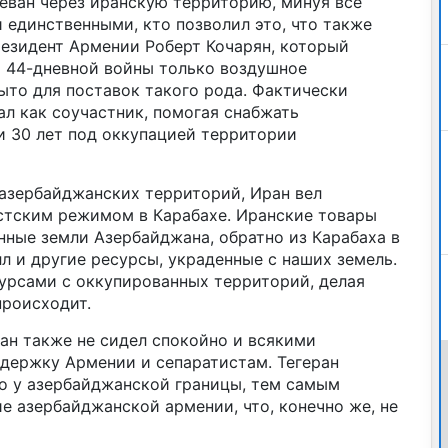
еван через иранскую территорию, минуя все
 единственными, кто позволил это, что также
езидент Армении Роберт Кочарян, который
я 44-дневной войны только воздушное
ыто для поставок такого рода. Фактически
ал как соучастник, помогая снабжать
и 30 лет под оккупацией территории
 азербайджанских территорий, Иран вел
стским режимом в Карабахе. Иранские товары
нные земли Азербайджана, обратно из Карабаха в
л и другие ресурсы, украденные с наших земель.
сурсами с оккупированных территорий, делая
происходит.
ан также не сидел спокойно и всякими
держку Армении и сепаратистам. Тегеран
о у азербайджанской границы, тем самым
 азербайджанской армении, что, конечно же, не