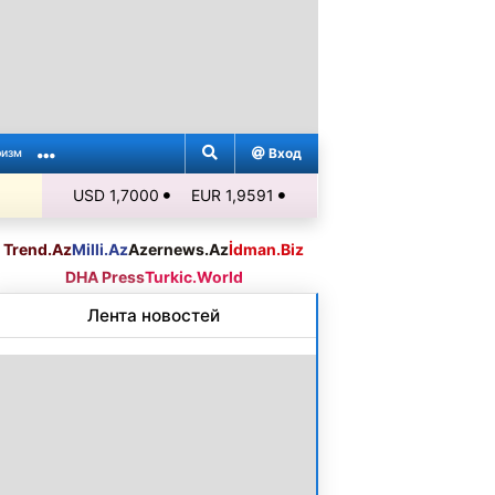
Вход
ризм
USD 1,7000
EUR 1,9591
Trend.Az
Milli.Az
Azernews.Az
İdman.Biz
DHA Press
Turkic.World
Лента новостей