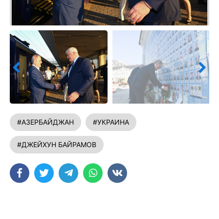
#АЗЕРБАЙДЖАН
#УКРАИНА
#ДЖЕЙХУН БАЙРАМОВ