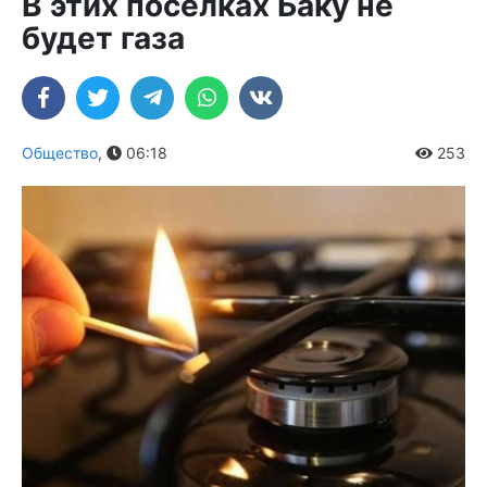
В этих поселках Баку не
будет газа
Общество
,
06:18
253