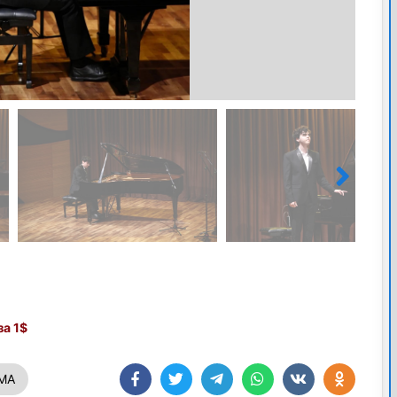
а 1$
МА