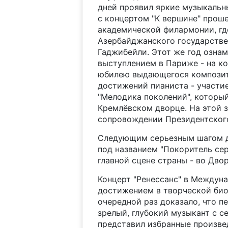
дней проявил яркие музыкальны
с концертом "К вершине" прош
академической филармонии, г
Азербайджанского государстве
Гаджибейли. Этот же год озна
выступлением в Париже - на к
юбилею выдающегося композит
достижений пианиста - участи
"Мелодика поколений", который
Кремлёвском дворце. На этой 
сопровождении Президентского
Следующим серьезным шагом дл
под названием "Покоритель се
главной сцене страны - во Дво
Концерт "Ренессанс" в Междун
достижением в творческой био
очередной раз доказало, что п
зрелый, глубокий музыкант с 
представил избранные произве