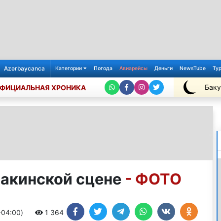
Azərbaycanca
Категории
Погода
Авиарейсы
Деньги
NewsTube
Ту
Баку
ФИЦИАЛЬНАЯ ХРОНИКА
+29℃
бакинской сцене
- ФОТО
+04:00)
1 364