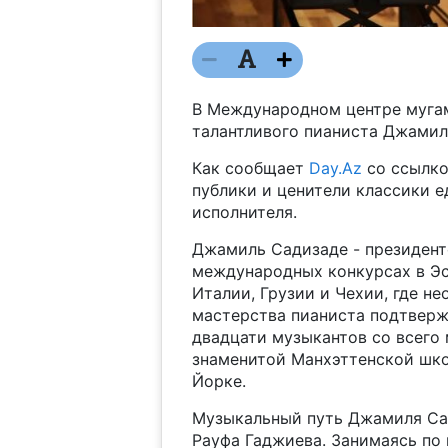
В Международном центре мугам
талантливого пианиста Джамиля
Как сообщает
Day.Az
со ссылкой
публики и ценители классики 
исполнителя.
Джамиль Садизаде - президент
международных конкурсах в Эст
Италии, Грузии и Чехии, где н
мастерства пианиста подтвержд
двадцати музыкантов со всего 
знаменитой Манхэттенской школ
Йорке.
Музыкальный путь Джамиля Сад
Рауфа Гаджиева. Занимаясь по 