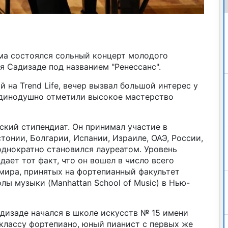
а состоялся сольный концерт молодого
 Садизаде под названием "Ренессанс".
 на Trend Life, вечер вызвал большой интерес у
единодушно отметили высокое мастерство
ский стипендиат. Он принимал участие в
онии, Болгарии, Испании, Израиле, ОАЭ, России,
еоднократно становился лауреатом. Уровень
ает тот факт, что он вошел в число всего
мира, принятых на фортепианный факультет
ы музыки (Manhattan School of Music) в Нью-
изаде начался в школе искусств № 15 имени
классу фортепиано, юный пианист с первых же