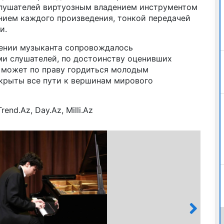
слушателей виртуозным владением инструментом
нием каждого произведения, тонкой передачей
и.
ении музыканта сопровождалось
и слушателей, по достоинству оценивших
а может по праву гордиться молодым
крыты все пути к вершинам мирового
nd.Az, Day.Az, Milli.Az