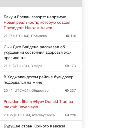
Баку и Ереван говорят напрямую.
Новая реальность, которую создал
Президент Ильхам Алиев
21:27 (UTC+04), Политика
116
Сын Джо Байдена рассказал об
ухудшении состояния здоровья экс-
президента
21:11 (UTC+04), В мире
173
В Ходжавендском районе бульдозер
подорвался на мине
20:41 (UTC+04), Общество
237
Prezident İlham Əliyev Donald Trampa
məktub ünvanlayıb
20:35 (UTC+04), Azərbaycanca
226
Будущее стран Южного Кавказа