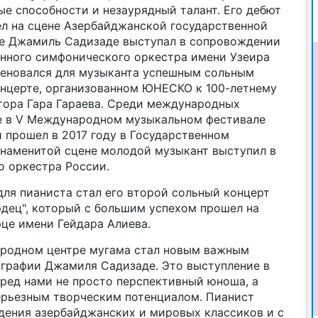
е способности и незаурядный талант. Его дебют
ел на сцене Азербайджанской государственной
де Джамиль Садизаде выступал в сопровождении
нного симфонического оркестра имени Узеира
меновался для музыканта успешным сольным
онцерте, организованном ЮНЕСКО к 100-летнему
ора Гара Гараева. Среди международных
е в V Международном музыкальном фестивале
 прошел в 2017 году в Государственном
знаменитой сцене молодой музыкант выступил в
 оркестра России.
я пианиста стал его второй сольный концерт
рдец", который с большим успехом прошел на
рце имени Гейдара Алиева.
ародном центре мугама стал новым важным
графии Джамиля Садизаде. Это выступление в
еред нами не просто перспективный юноша, а
серьезным творческим потенциалом. Пианист
дения азербайджанских и мировых классиков и с