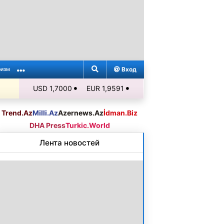
Вход
ризм
USD 1,7000
EUR 1,9591
Trend.Az
Milli.Az
Azernews.Az
İdman.Biz
DHA Press
Turkic.World
Лента новостей