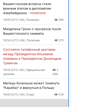
Вашингтонская встреча стала
важным этапом в дипломатии
Азербайджана
- политолог
19:55 (UTC+04), Политика
269
Магдалена Гроно о прогрессе после
Вашингтонского саммита
19:34 (UTC+04), Политика
270
Состоялся телефонный разговор
между Президентом Ильхамом
Алиевым и Президентом Дональдом
Трампом
19:19 (UTC+04), Официальная
2
хроника
446
Матеуш Кохальски может покинуть
"Карабах" и вернуться в Польшу
19:00 (UTC+04), Спорт
318