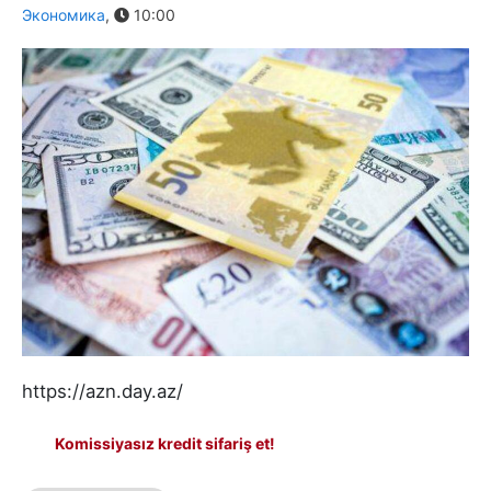
Экономика
,
10:00
https://azn.day.az/
Komissiyasız kredit sifariş et!