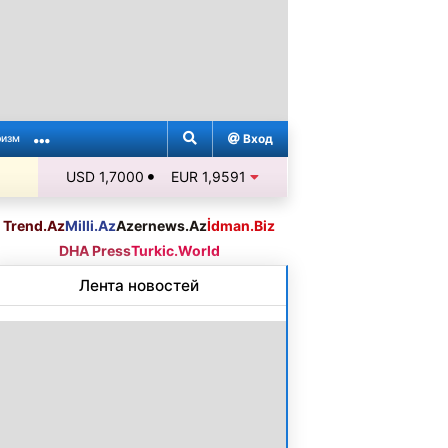
Вход
ризм
USD 1,7000
EUR 1,9591
Trend.Az
Milli.Az
Azernews.Az
İdman.Biz
DHA Press
Turkic.World
Лента новостей