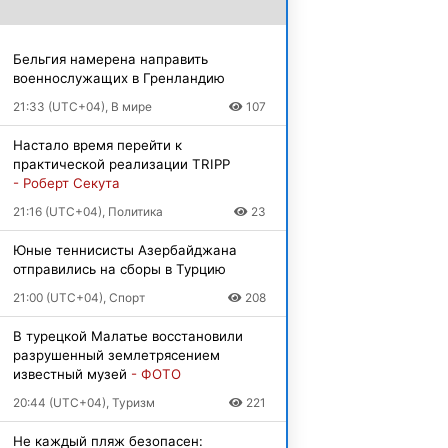
Бельгия намерена направить
военнослужащих в Гренландию
21:33 (UTC+04), В мире
107
Настало время перейти к
практической реализации TRIPP
- Роберт Секута
21:16 (UTC+04), Политика
23
Юные теннисисты Азербайджана
отправились на сборы в Турцию
21:00 (UTC+04), Спорт
208
В турецкой Малатье восстановили
разрушенный землетрясением
известный музей
- ФОТО
20:44 (UTC+04), Туризм
221
Не каждый пляж безопасен: