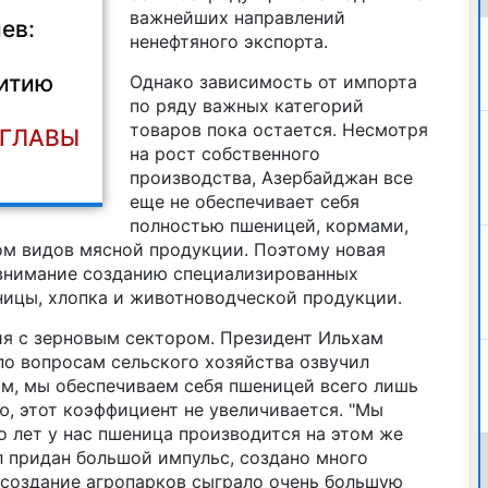
важнейших направлений
ев:
ненефтяного экспорта.
витию
Однако зависимость от импорта
по ряду важных категорий
товаров пока остается. Несмотря
 ГЛАВЫ
на рост собственного
производства, Азербайджан все
еще не обеспечивает себя
полностью пшеницей, кормами,
м видов мясной продукции. Поэтому новая
внимание созданию специализированных
ницы, хлопка и животноводческой продукции.
ия с зерновым сектором. Президент Ильхам
по вопросам сельского хозяйства озвучил
ам, мы обеспечиваем себя пшеницей всего лишь
ию, этот коэффициент не увеличивается. "Мы
о лет у нас пшеница производится на этом же
ыл придан большой импульс, создано много
 создание агропарков сыграло очень большую