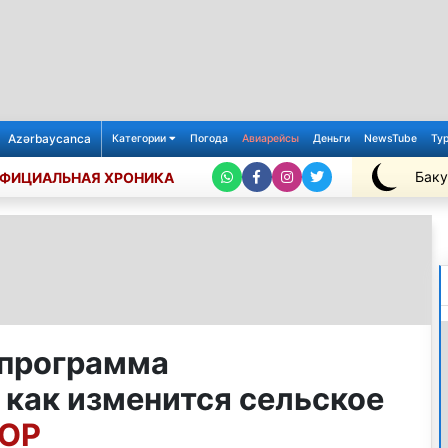
Azərbaycanca
Категории
Погода
Авиарейсы
Деньги
NewsTube
Ту
Баку
ФИЦИАЛЬНАЯ ХРОНИКА
+27℃
 программа
 как изменится сельское
ЗОР