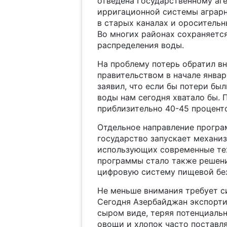
отведена Государственному аг
ирригационной системы аграр
в старых каналах и ороситель
Во многих районах сохраняетс
распределения воды.
На проблему потерь обратил в
правительством в начале январ
заявил, что если бы потери бы
воды нам сегодня хватало бы. 
приблизительно 40-45 проценто
Отдельное направление програ
государство запускает механиз
использующих современные тех
программы стало также решени
цифровую систему пищевой бе
Не меньше внимания требует с
Сегодня Азербайджан экспорти
сыром виде, теряя потенциаль
овощи и хлопок часто поставля