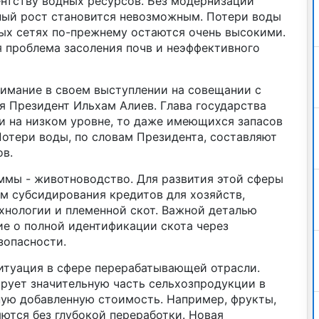
ентству водных ресурсов. Без модернизации
ный рост становится невозможным. Потери воды
ных сетях по-прежнему остаются очень высокими.
я проблема засоления почв и неэффективного
нимание в своем выступлении на совещании с
я Президент Ильхам Алиев. Глава государства
ли на низком уровне, то даже имеющихся запасов
Потери воды, по словам Президента, составляют
в.
ммы - животноводство. Для развития этой сферы
м субсидирования кредитов для хозяйств,
нологии и племенной скот. Важной деталью
е о полной идентификации скота через
зопасности.
итуация в сфере перерабатывающей отрасли.
рует значительную часть сельхозпродукции в
ную добавленную стоимость. Например, фрукты,
ются без глубокой переработки. Новая