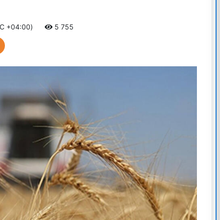
TC +04:00)
5 755