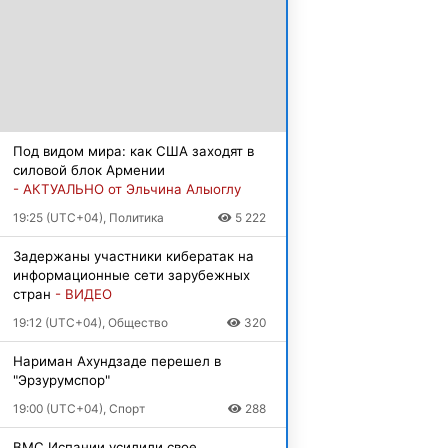
Под видом мира: как США заходят в
силовой блок Армении
- АКТУАЛЬНО от Эльчина Алыоглу
19:25 (UTC+04), Политика
5 222
Задержаны участники кибератак на
информационные сети зарубежных
стран
- ВИДЕО
19:12 (UTC+04), Общество
320
Нариман Ахундзаде перешел в
"Эрзурумспор"
19:00 (UTC+04), Спорт
288
ВМС Испании усилили свое