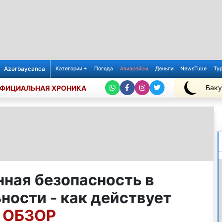
Azərbaycanca
Категории
Погода
Авиарейсы
Деньги
NewsTube
Ту
Баку
ФИЦИАЛЬНАЯ ХРОНИКА
+25℃
ная безопасность в
ности - как действует
- ОБЗОР