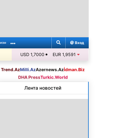
Вход
ризм
USD 1,7000
EUR 1,9591
Trend.Az
Milli.Az
Azernews.Az
İdman.Biz
DHA Press
Turkic.World
Лента новостей