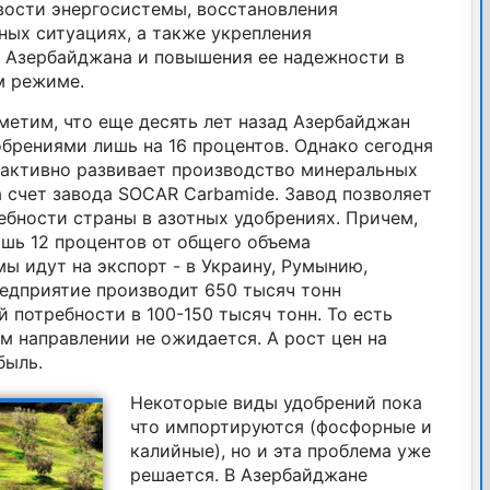
ости энергосистемы, восстановления
ных ситуациях, а также укрепления
 Азербайджана и повышения ее надежности в
м режиме.
метим, что еще десять лет назад Азербайджан
брениями лишь на 16 процентов. Однако сегодня
а активно развивает производство минеральных
а счет завода SOCAR Carbamide. Завод позволяет
ебности страны в азотных удобрениях. Причем,
ишь 12 процентов от общего объема
ы идут на экспорт - в Украину, Румынию,
редприятие производит 650 тысяч тонн
 потребности в 100-150 тысяч тонн. То есть
 направлении не ожидается. А рост цен на
быль.
Некоторые виды удобрений пока
что импортируются (фосфорные и
калийные), но и эта проблема уже
решается. В Азербайджане