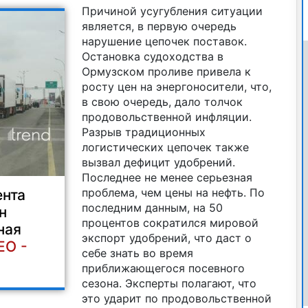
Причиной усугубления ситуации
является, в первую очередь
нарушение цепочек поставок.
Остановка судоходства в
Ормузском проливе привела к
росту цен на энергоносители, что,
в свою очередь, дало толчок
продовольственной инфляции.
Разрыв традиционных
логистических цепочек также
вызвал дефицит удобрений.
Последнее не менее серьезная
проблема, чем цены на нефть. По
ента
последним данным, на 50
н
процентов сократился мировой
ная
экспорт удобрений, что даст о
ЕО -
себе знать во время
приближающегося посевного
сезона. Эксперты полагают, что
это ударит по продовольственной