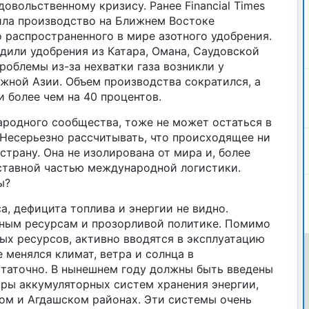
овольственному кризису. Ранее Financial Times
шила производство на Ближнем Востоке
 распространенного в мире азотного удобрения.
дили удобрения из Катара, Омана, Саудовской
роблемы из-за нехватки газа возникли у
жной Азии. Объем производства сократился, а
 более чем на 40 процентов.
ародного сообщества, тоже не может остаться в
 Несерьезно рассчитывать, что происходящее ни
страну. Она не изолирована от мира и, более
оставной частью международной логистики.
ы?
а, дефицита топлива и энергии не видно.
нным ресурсам и прозорливой политике. Помимо
ых ресурсов, активно вводятся в эксплуатацию
 менялся климат, ветра и солнца в
статочно. В нынешнем году должны быть введены
тры аккумуляторных систем хранения энергии,
ом и Агдашском районах. Эти системы очень