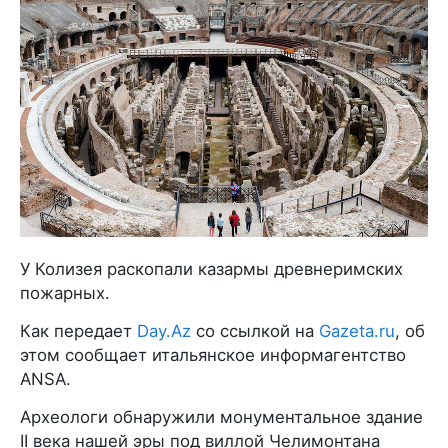
У Колизея раскопали казармы древнеримских
пожарных.
Как передает
Day.Az
со ссылкой на
Gazeta.ru
, об
этом сообщает итальянское информагентство
ANSA.
Археологи обнаружили монументальное здание
II века нашей эры под виллой Челимонтана