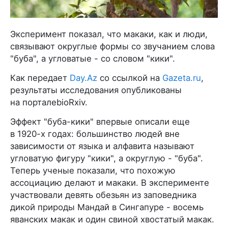
Эксперимент показал, что макаки, как и люди,
связывают округлые формы со звучанием слова
"буба", а угловатые - со словом "кики".
Как передает
Day.Az
со ссылкой на
Gazeta.ru
,
результаты исследования опубликованы
на порталеbioRxiv.
Эффект "буба-кики" впервые описали еще
в 1920-х годах: большинство людей вне
зависимости от языка и алфавита называют
угловатую фигуру "кики", а округлую - "буба".
Теперь ученые показали, что похожую
ассоциацию делают и макаки. В эксперименте
участвовали девять обезьян из заповедника
дикой природы Мандай в Сингапуре - восемь
яванских макак и один свиной хвостатый макак.