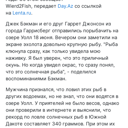
Wierd2Fish, передает
Day.Az
со ссылкой
на
Lenta.ru
.
Джек Бэкман и его друг Гаррет Джонсон из
города Гаррисберг отправились порыбачить на
озере Уолл 18 июня. Вечером они заметили на
экране эхолота довольно крупную рыбу. "Рыба
клюнула сразу, как только увидела мою
наживку. Я был уверен, что это приличный
окунь. Но когда увидел окрас, то сразу понял,
что это солнечная рыба", - поделился
воспоминаниями Бэкман.
Мужчина признался, что ловил этих рыб в
других водоемах, но не знал, что они водятся в
озере Уолл. У приятелей не было весов, однако
они проверили в интернете и выяснили, что
рекорд по ловле солнечных рыб в Южной
Дакоте составляет 340 граммов. При этом их