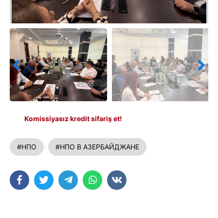
Komissiyasız kredit sifariş et!
#НПО
#НПО В АЗЕРБАЙДЖАНЕ