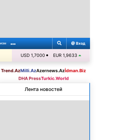
Вход
ризм
USD 1,7000
EUR 1,9633
Trend.Az
Milli.Az
Azernews.Az
İdman.Biz
DHA Press
Turkic.World
Лента новостей