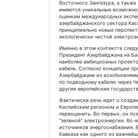
Восточного Зангезура, а также
имеются уникальные возможнос
оценкам международных экспер
азербайджанского сектора Касп
принципиально новые перспекти
экологически чистой электроэ
Именно в этом контексте следу
Президент Азербайджана на Ба
наиболее амбициозных проекто
кабель. Согласно концепции пр
Азербайджане из возобновляем
по подводному кабелю через Че
другие европейские государств
Фактически речь идет о созда
Каспийским регионом и Европе
переоценить. Во-первых, он по
"зеленой" электроэнергии. Во-
источников энергоснабжения. 
Кавказа как одного из важнейш