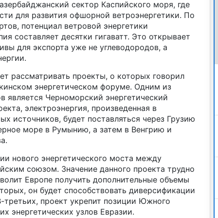
 азербайджанский сектор Каспийского моря, где
ти для развития офшорной ветроэнергетики. По
тов, потенциал ветровой энергетики
ия составляет десятки гигаватт. Это открывает
вы для экспорта уже не углеводородов, а
нергии.
ет рассматривать проекты, о которых говорил
кинском энергетическом форуме. Одним из
в является Черноморский энергетический
оекта, электроэнергия, произведенная в
ых источников, будет поставляться через Грузию
рное море в Румынию, а затем в Венгрию и
а.
нии нового энергетического моста между
йским союзом. Значение данного проекта трудно
зволит Европе получить дополнительные объемы
вторых, он будет способствовать диверсификации
В-третьих, проект укрепит позиции Южного
их энергетических узлов Евразии.