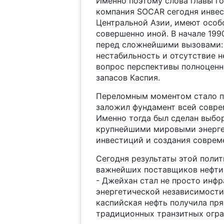
Именно поэтому слова главы го
компания SOCAR сегодня инвес
Центральной Азии, имеют особо
совершенно иной. В начале 19
перед сложнейшими вызовами: 
нестабильность и отсутствие 
вопрос перспективы полноценн
запасов Каспия.
Переломным моментом стало по
заложил фундамент всей совре
Именно тогда был сделан выбор
крупнейшими мировыми энерге
инвестиций и создания соврем
Сегодня результаты этой поли
важнейших поставщиков нефти 
- Джейхан стал не просто инф
энергетической независимости
каспийская нефть получила пр
традиционных транзитных огра