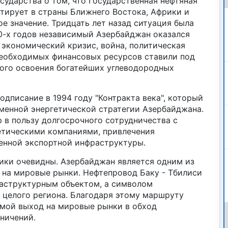
сударства о том, что Государственная нефтяная
тирует в страны Ближнего Востока, Африки и
е значение. Тридцать лет назад ситуация была
90-х годов независимый Азербайджан оказался
экономический кризис, война, политическая
необходимых финансовых ресурсов ставили под
ого освоения богатейших углеводородных
дписание в 1994 году "Контракта века", который
менной энергетической стратегии Азербайджана.
 в пользу долгосрочного сотрудничества с
тическими компаниями, привлечения
енной экспортной инфраструктуры.
тики очевидны. Азербайджан является одним из
на мировые рынки. Нефтепровод Баку - Тбилиси
раструктурным объектом, а символом
 целого региона. Благодаря этому маршруту
ямой выход на мировые рынки в обход
ничений.