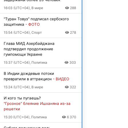
16:03 (UTC+04), В мире
288
"Туран Товуз" подписал сербского
защитника
- ФОТО
15:54 (UTC+04), Спорт
278
Глава МИД Азербайджана
подтвердил продолжение
гумпомощи Украине
15:37 (UTC+04), Политика
303
В Индии дождевые потоки
превратили в аттракцион
- ВИДЕО
15:24 (UTC+04), В мире
322
И кого ты пугаешь?
"Грозное" блеяние Ишханяна из-за
решетки
15:20 (UTC+04), Политика
6 370
Сибига подчеркнул роль