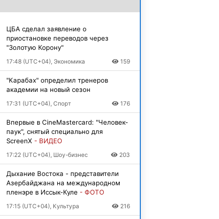
ЦБА сделал заявление о
приостановке переводов через
"Золотую Корону"
17:48 (UTC+04), Экономика
159
"Карабах" определил тренеров
академии на новый сезон
17:31 (UTC+04), Спорт
176
Впервые в CineMastercard: "Человек-
паук", снятый специально для
ScreenX
- ВИДЕО
17:22 (UTC+04), Шоу-бизнес
203
Дыхание Востока - представители
Азербайджана на международном
пленэре в Иссык-Куле
- ФОТО
17:15 (UTC+04), Культура
216