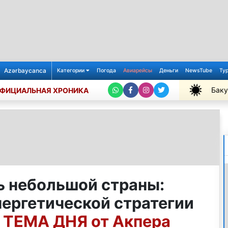
Azərbaycanca
Категории
Погода
Авиарейсы
Деньги
NewsTube
Ту
Баку
ФИЦИАЛЬНАЯ ХРОНИКА
+29℃
ь небольшой страны:
нергетической стратегии
- ТЕМА ДНЯ от Акпера