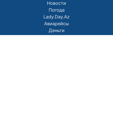
Новости
Погода
Lady.Day.Az
Авиарейсы
Деньги
О нас
Контакты
Правила использования материалов
Политика конфиденциальности
Написать в редакцию
Размещение рекламы
RSS
Наш Азербайджан: Вместе мы сила
Мой Баку