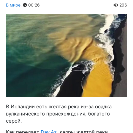
В мире
,
00:26
296
В Исландии есть желтая река из-за осадка
вулканического происхождения, богатого
серой.
Как передает
Day.Az
, кадры желтой реки,