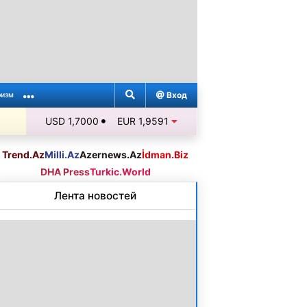
Вход
ризм
USD 1,7000
EUR 1,9591
Trend.Az
Milli.Az
Azernews.Az
İdman.Biz
DHA Press
Turkic.World
Лента новостей