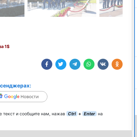
а 1$
ссенджерах:
е текст и сообщите нам, нажав
Ctrl
+
Enter
на