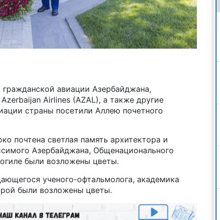
в гражданской авиации Азербайджана,
zerbaijan Airlines (AZAL), а также другие
иации страны посетили Аллею почетного
боко почтена светлая память архитектора и
исимого Азербайджана, Общенационального
могиле были возложены цветы.
дающегося ученого-офтальмолога, академика
орой были возложены цветы.