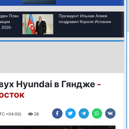
вух Hyundai в Гяндже
-
осток
UTC +04:00)
28