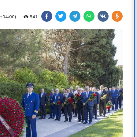
 +04:00)
841