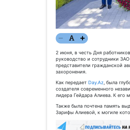
2 июня, в честь Дня работнико
руководство и сотрудники ЗАО A
представители гражданской ав
захоронения.
Как передает
Day.Az
, была глу
создателя современного незав
лидера Гейдара Алиева. К его 
Также была почтена память вы
Зарифы Алиевой, к могиле кот