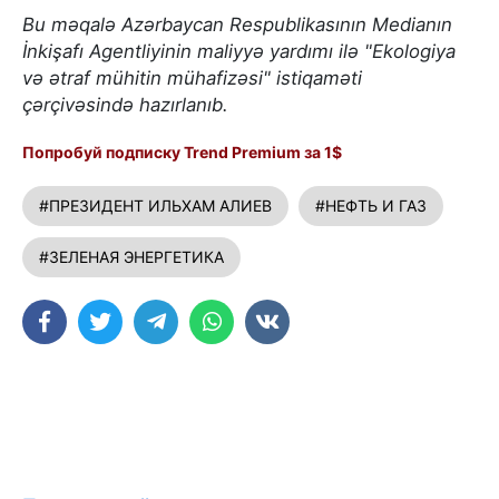
Bu məqalə Azərbaycan Respublikasının Medianın
İnkişafı Agentliyinin maliyyə yardımı ilə "Ekologiya
və ətraf mühitin mühafizəsi
" istiqaməti
çərçivəsində hazırlanıb.
Попробуй подписку Trend Premium за 1$
#ПРЕЗИДЕНТ ИЛЬХАМ АЛИЕВ
#НЕФТЬ И ГАЗ
#ЗЕЛЕНАЯ ЭНЕРГЕТИКА