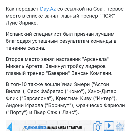
Как передает
Day.Az
со ссылкой на Goal, первое
место в списке занял главный тренер "ПСЖ"
Луис Энрике.
Испанский специалист был признан лучшим
благодаря успешным результатам команды в
течение сезона.
Второе место занял наставник "Арсенала"
Микель Артета. Замкнул тройку лидеров
главный тренер "Баварии" Венсан Компани.
В топ-10 также вошли Унаи Эмери ("Астон
Вилла"), Сеск Фабрегас ("Комо"), Ханс-Дитер
Флик ("Барселона"), Кристиан Киву ("Интер"),
Андони Ираола ("Борнмут"), Франческо Фариоли
("Порту") и Пьер Саж ("Ланс").