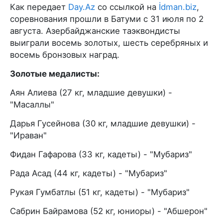
Как передает
Day.Az
со ссылкой на
İdman.biz
,
соревнования прошли в Батуми с 31 июля по 2
августа. Азербайджанские таэквондисты
выиграли восемь золотых, шесть серебряных и
восемь бронзовых наград.
Золотые медалисты:
Аян Алиева (27 кг, младшие девушки) -
"Масаллы"
Дарья Гусейнова (30 кг, младшие девушки) -
"Ираван"
Фидан Гафарова (33 кг, кадеты) - "Мубариз"
Рада Асад (44 кг, кадеты) - "Мубариз"
Рукая Гумбатлы (51 кг, кадеты) - "Мубариз"
Сабрин Байрамова (52 кг, юниоры) - "Абшерон"