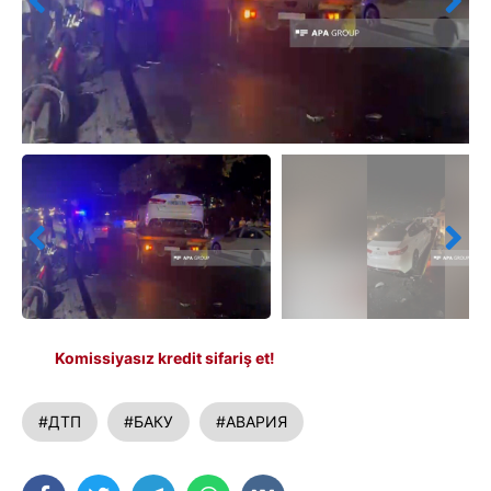
Komissiyasız kredit sifariş et!
#ДТП
#БАКУ
#АВАРИЯ