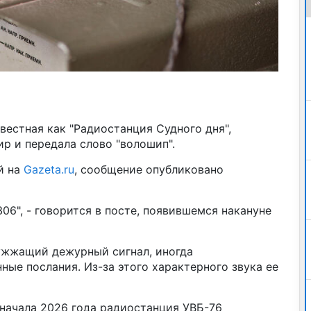
вестная как "Радиостанция Судного дня",
ир и передала слово "волошип".
й на
Gazeta.ru
, сообщение опубликовано
6", - говорится в посте, появившемся накануне
ужжащий дежурный сигнал, иногда
ые послания. Из-за этого характерного звука ее
с начала 2026 года радиостанция УВБ-76