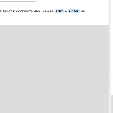
е текст и сообщите нам, нажав
Ctrl
+
Enter
на