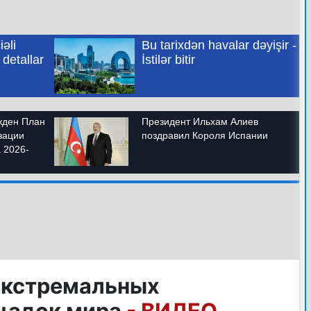
экстремальных
щадок мира
- ВИДЕО