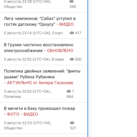
5 августа 23:26 (UTC+04),
Общество
395
Лига чемпионов: "Сабах" уступил в
гостях датскому "Орхусу"
- ВИДЕО
5 августа 23:14 (UTC+04), Спорт
417
В Грузии частично восстановлено
электроснабжение
- ОБНОВЛЕНО
5 августа 22:55 (UTC+04), В мире
500
Политика двойных заявлений: "финты
ушами" Рубена Рубиняна
- АКТУАЛЬНО от Акпера Гасанова
5 августа 22:50 (UTC+04),
7
Политика
884
В мечети в Баку произошел пожар
- ФОТО - ВИДЕО
5 августа 22:33 (UTC+04),
Общество
521