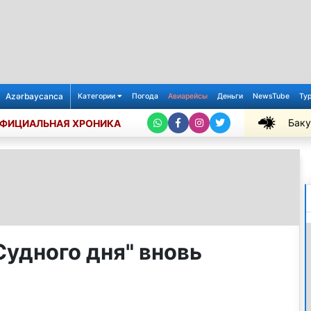
Azərbaycanca
Категории
Погода
Авиарейсы
Деньги
NewsTube
Ту
Баку
ФИЦИАЛЬНАЯ ХРОНИКА
+26℃
удного дня" вновь