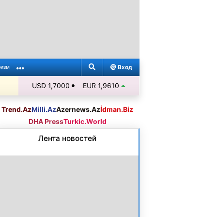
Вход
ризм
USD 1,7000
EUR 1,9610
Trend.Az
Milli.Az
Azernews.Az
İdman.Biz
DHA Press
Turkic.World
Лента новостей