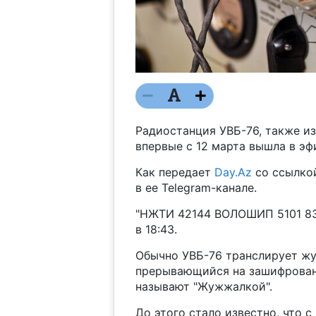
Радиостанция УВБ-76, также из
впервые с 12 марта вышла в эф
Как передает
Day.Az
со ссылко
в ее Telegram-канале.
"НЖТИ 42144 ВОЛОШИП 5101 830
в 18:43.
Обычно УВБ-76 транслирует ж
прерывающийся на зашифрованн
называют "Жужжалкой".
До этого стало известно, что 