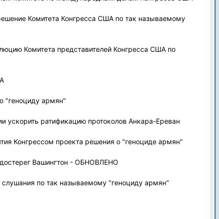
решение Комитета Конгресса США по так называемому
олюцию Комитета представителей Конгресса США по
А
о "геноциду армян"
и ускорить ратификацию протоколов Анкара-Ереван
тия Конгрессом проекта решения о "геноциде армян"
едостерег Вашингтон - ОБНОВЛЕНО
 слушания по так называемому "геноциду армян"