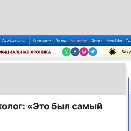
Azərbaycanca
Категории
Погода
Авиарейсы
Деньги
NewsTube
Ту
Баку
ФИЦИАЛЬНАЯ ХРОНИКА
+36℃
олог: «Это был самый