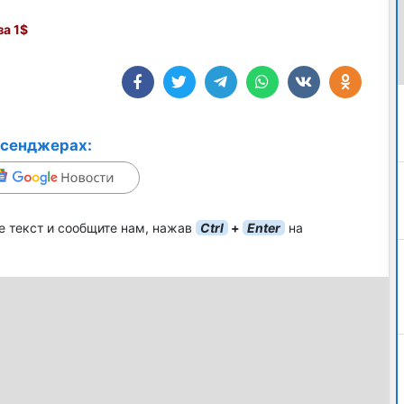
а 1$
ссенджерах:
е текст и сообщите нам, нажав
Ctrl
+
Enter
на