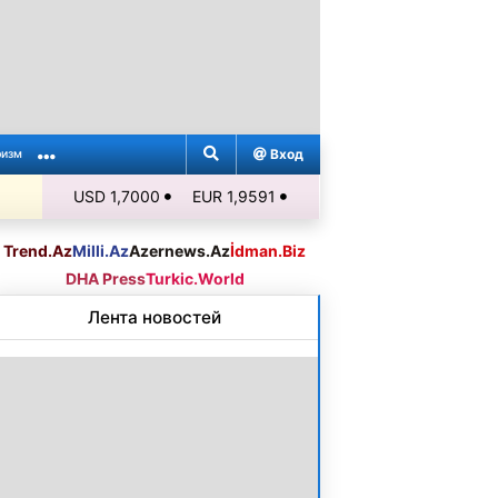
Вход
ризм
USD 1,7000
EUR 1,9591
Trend.Az
Milli.Az
Azernews.Az
İdman.Biz
DHA Press
Turkic.World
Лента новостей