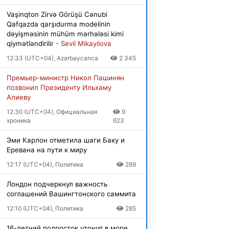
Vaşinqton Zirvə Görüşü Cənubi
Qafqazda qarşıdurma modelinin
dəyişməsinin mühüm mərhələsi kimi
qiymətləndirilir
- Sevil Mikayılova
12:33 (UTC+04), Azərbaycanca
2 345
Премьер-министр Никол Пашинян
позвонил Президенту Ильхаму
Алиеву
12:30 (UTC+04), Официальная
9
хроника
623
Эми Карлон отметила шаги Баку и
Еревана на пути к миру
12:17 (UTC+04), Политика
289
Лондон подчеркнул важность
соглашений Вашингтонского саммита
12:10 (UTC+04), Политика
285
16-летний подросток утонул в море