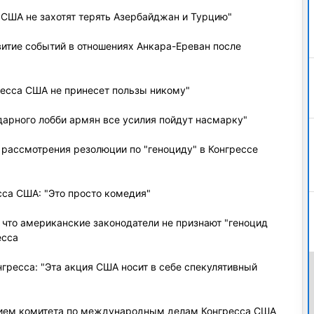
США не захотят терять Азербайджан и Турцию"
витие событий в отношениях Анкара-Ереван после
ресса США не принесет пользы никому"
дарного лобби армян все усилия пойдут насмарку"
 рассмотрения резолюции по "геноциду" в Конгрессе
сса США: "Это просто комедия"
 что американские законодатели не признают "геноцид
есса
гресса: "Эта акция США носит в себе спекулятивный
ием комитета по международным делам Конгресса США