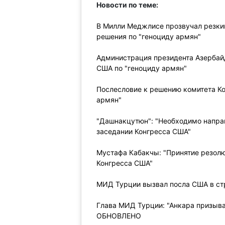
Новости по теме:
В Милли Меджлисе прозвучал резкий
решения по "геноциду армян"
Администрация президента Азербай
США по "геноциду армян"
Послесловие к решению комитета К
армян"
"Дашнакцутюн": "Необходимо направ
заседании Конгресса США"
Мустафа Кабакчы: "Принятие резолю
Конгресса США"
МИД Турции вызвал посла США в ст
Глава МИД Турции: "Анкара призыва
ОБНОВЛЕНО