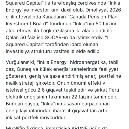
Squared Capital" ilə tərəfdaşlıq çərçivəsində "Inkia
Energy"yə investor kimi daxil olub. Əməliyyat 2026-
cı ilin fevralında Kanadanın "Canada Pension Plan
Investment Board" fondunun "Inkia"nın 50 faizini
əldə etməsi ilə bağlı razılaşma ilə əlaqələndirilir.
Qalan 50 faiz isə SOCAR-ın da iştirak etdiyi "I
Squared Capital" tərəfindən idarə olunan
investisiya strukturu vasitəsilə əldə edilib.
Vurğulanır ki, "Inkia Energy" hidroenergetika, təbii
qaz, Günəş və külək enerjisi sahələrində fəaliyyət
göstərən, geniş və şaxələndirilmiş enerji portfelinə
malik strateji şirkətdir. Onun ümumi effektiv
istehsal gücü 2,6 giqavat təşkil edir və şirkət Peru
elektrik enerjisinin təxminən 22 faizini təmin edir.
Bundan başqa, "Inkia"nın əsasən bərpaolunan
enerji layihələrindən ibarət 4 giqavatdan artıq
inkişaf portfeli mövcuddur.
Müəllifin fikrincə, investisiya ARDNF üçün də