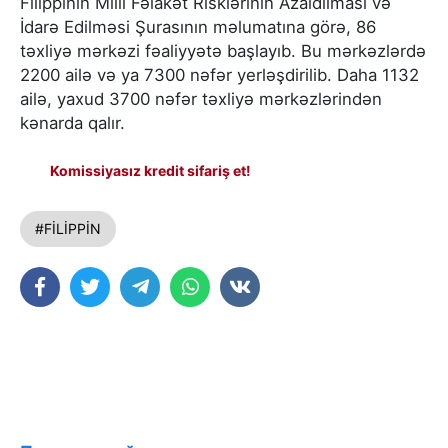
Filippinin Milli Fəlakət Risklərinin Azaldılması və
İdarə Edilməsi Şurasının məlumatına görə, 86
təxliyə mərkəzi fəaliyyətə başlayıb. Bu mərkəzlərdə
2200 ailə və ya 7300 nəfər yerləşdirilib. Daha 1132
ailə, yaxud 3700 nəfər təxliyə mərkəzlərindən
kənarda qalır.
Komissiyasız kredit sifariş et!
#FİLİPPİN