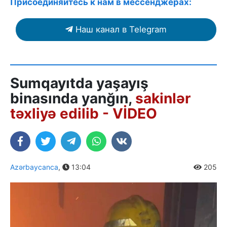
Присоединяйтесь к нам в мессенджерах:
Наш канал в Telegram
Sumqayıtda yaşayış
binasında yanğın,
sakinlər
təxliyə edilib - VİDEO
Azərbaycanca
,
13:04
205