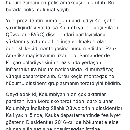
hücum zamanı bir polis əməkdaşı öldürülüb. Bu
barədə polis məlumat yayıb.
Yeni prezidentin cümə günü and içdiyi Kali şəhəri
yaxınlığındakı yolda isə Kolumbiya İnqilabçı Silahlı
Qüvvələri (FARC) dissidentləri partlayıcılarla
yüklənmiş avtomobil ilə inşa edilməkdə olan
ödənişli keçid məntəqəsinə hücum ediblər. Pan-
Amerika magistralının üzərində, Santander de
Kiliçao bələdiyyəsinin ərazisində yerləşən
infrastruktura hücum nəticəsində iki mühafizəçi
yüngül xəsarətlər alıb. Ordu keçid məntəqəsinə
hücumu dissident qruplaşmanın törətdiyini bildirib.
Qeyd edək ki, Kolumbiyanın ən çox axtarılan
partizanı İvan Mordisko tərəfindən idarə olunan
Kolumbiya İnqilabçı Silahlı Qüvvələrinin dissidentləri
Kali yaxınlığında, Kauka departamentində fəaliyyət
göstərir. Dissidentlər 2016-cı ildə hökumətlə əldə
olunan sülh sazişinə qoşulmaqdan imtina