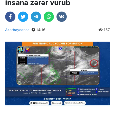
insana zərər vurub
Azərbaycanca
,
14:16
157