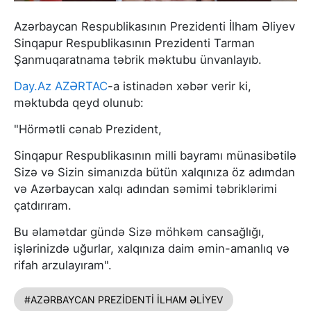
Azərbaycan Respublikasının Prezidenti İlham Əliyev
Sinqapur Respublikasının Prezidenti Tarman
Şanmuqaratnama təbrik məktubu ünvanlayıb.
Day.Az
AZƏRTAC
-a istinadən xəbər verir ki,
məktubda qeyd olunub:
"Hörmətli cənab Prezident,
Sinqapur Respublikasının milli bayramı münasibətilə
Sizə və Sizin simanızda bütün xalqınıza öz adımdan
və Azərbaycan xalqı adından səmimi təbriklərimi
çatdırıram.
Bu əlamətdar gündə Sizə möhkəm cansağlığı,
işlərinizdə uğurlar, xalqınıza daim əmin-amanlıq və
rifah arzulayıram".
#AZƏRBAYCAN PREZİDENTİ İLHAM ƏLİYEV