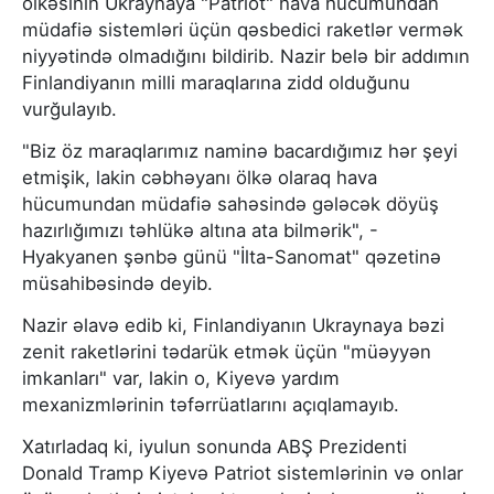
ölkəsinin Ukraynaya "Patriot" hava hücumundan
müdafiə sistemləri üçün qəsbedici raketlər vermək
niyyətində olmadığını bildirib. Nazir belə bir addımın
Finlandiyanın milli maraqlarına zidd olduğunu
vurğulayıb.
"Biz öz maraqlarımız naminə bacardığımız hər şeyi
etmişik, lakin cəbhəyanı ölkə olaraq hava
hücumundan müdafiə sahəsində gələcək döyüş
hazırlığımızı təhlükə altına ata bilmərik", -
Hyakyanen şənbə günü "İlta-Sanomat" qəzetinə
müsahibəsində deyib.
Nazir əlavə edib ki, Finlandiyanın Ukraynaya bəzi
zenit raketlərini tədarük etmək üçün "müəyyən
imkanları" var, lakin o, Kiyevə yardım
mexanizmlərinin təfərrüatlarını açıqlamayıb.
Xatırladaq ki, iyulun sonunda ABŞ Prezidenti
Donald Tramp Kiyevə Patriot sistemlərinin və onlar