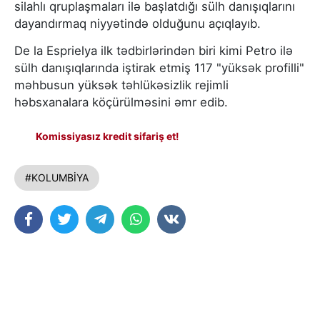
silahlı qruplaşmaları ilə başlatdığı sülh danışıqlarını
dayandırmaq niyyətində olduğunu açıqlayıb.
De la Esprielya ilk tədbirlərindən biri kimi Petro ilə
sülh danışıqlarında iştirak etmiş 117 "yüksək profilli"
məhbusun yüksək təhlükəsizlik rejimli
həbsxanalara köçürülməsini əmr edib.
Komissiyasız kredit sifariş et!
#KOLUMBİYA