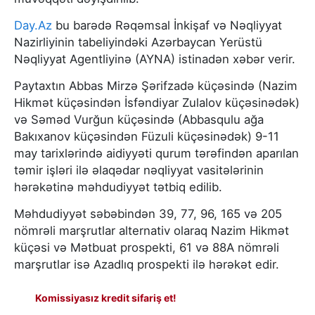
Day.Az
bu barədə Rəqəmsal İnkişaf və Nəqliyyat
Nazirliyinin tabeliyindəki Azərbaycan Yerüstü
Nəqliyyat Agentliyinə (AYNA) istinadən xəbər verir.
Paytaxtın Abbas Mirzə Şərifzadə küçəsində (Nazim
Hikmət küçəsindən İsfəndiyar Zulalov küçəsinədək)
və Səməd Vurğun küçəsində (Abbasqulu ağa
Bakıxanov küçəsindən Füzuli küçəsinədək) 9-11
may tarixlərində aidiyyəti qurum tərəfindən aparılan
təmir işləri ilə əlaqədar nəqliyyat vasitələrinin
hərəkətinə məhdudiyyət tətbiq edilib.
Məhdudiyyət səbəbindən 39, 77, 96, 165 və 205
nömrəli marşrutlar alternativ olaraq Nazim Hikmət
küçəsi və Mətbuat prospekti, 61 və 88A nömrəli
marşrutlar isə Azadlıq prospekti ilə hərəkət edir.
Komissiyasız kredit sifariş et!