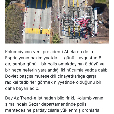
Kolumbiyanın yeni prezidenti Abelardo de la
Esprielyanın hakimiyyətdə ilk günü - avqustun 8-
də, şənbə günü - bir polis əməkdaşının öldüyü və
bir neçə nəfərin yaralandığı iki hücumla yadda qalıb.
Dövlət başçısı mütəşəkkil cinayətkarlığa qarşı
radikal tədbirlər görmək niyyətində olduğunu bir
daha bəyan edib.
Day.Az Trend-ə istinadən bildirir ki, Kolumbiyanın
şimalındakı Sezar departamentində polis
məntəqəsinə partlayıcılarla yüklənmiş dronlarla