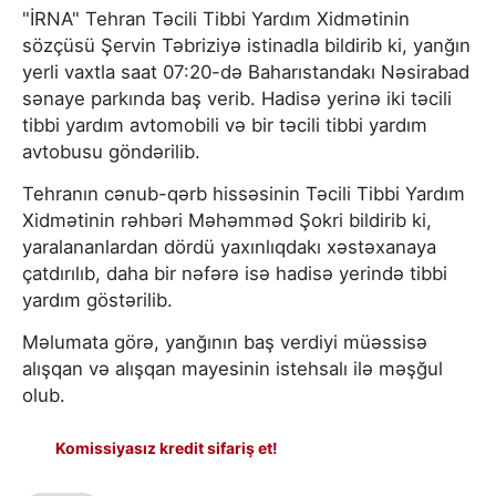
"İRNA" Tehran Təcili Tibbi Yardım Xidmətinin
sözçüsü Şervin Təbriziyə istinadla bildirib ki, yanğın
yerli vaxtla saat 07:20-də Baharıstandakı Nəsirabad
sənaye parkında baş verib. Hadisə yerinə iki təcili
tibbi yardım avtomobili və bir təcili tibbi yardım
avtobusu göndərilib.
Tehranın cənub-qərb hissəsinin Təcili Tibbi Yardım
Xidmətinin rəhbəri Məhəmməd Şokri bildirib ki,
yaralananlardan dördü yaxınlıqdakı xəstəxanaya
çatdırılıb, daha bir nəfərə isə hadisə yerində tibbi
yardım göstərilib.
Məlumata görə, yanğının baş verdiyi müəssisə
alışqan və alışqan mayesinin istehsalı ilə məşğul
olub.
Komissiyasız kredit sifariş et!