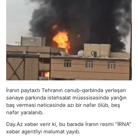
İranın paytaxtı Tehranın cənub-qərbində yerləşən
sənaye parkında istehsalat müəssisəsində yanğın
baş verməsi nəticəsində azı bir nəfər ölüb, beş
nəfər yaralanıb.
Day.Az xəbər verir ki, bu barədə İranın rəsmi "İRNA"
xəbər agentliyi məlumat yayıb.