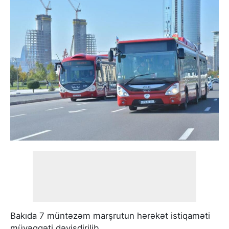
Bakıda 7 müntəzəm marşrutun hərəkət istiqaməti
müvəqqəti dəyişdirilib.