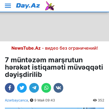
NewsTube.Az
- видео без ограничений!
7 müntəzəm marşrutun
hərəkət istiqaməti müvəqqəti
dəyişdirilib
Azərbaycanca
,
9 Май 09:43
352