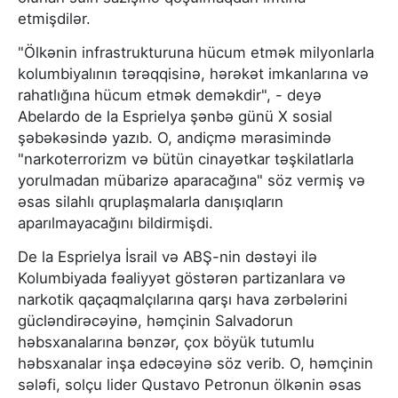
etmişdilər.
"Ölkənin infrastrukturuna hücum etmək milyonlarla
kolumbiyalının tərəqqisinə, hərəkət imkanlarına və
rahatlığına hücum etmək deməkdir", - deyə
Abelardo de la Esprielya şənbə günü X sosial
şəbəkəsində yazıb. O, andiçmə mərasimində
"narkoterrorizm və bütün cinayətkar təşkilatlarla
yorulmadan mübarizə aparacağına" söz vermiş və
əsas silahlı qruplaşmalarla danışıqların
aparılmayacağını bildirmişdi.
De la Esprielya İsrail və ABŞ-nin dəstəyi ilə
Kolumbiyada fəaliyyət göstərən partizanlara və
narkotik qaçaqmalçılarına qarşı hava zərbələrini
gücləndirəcəyinə, həmçinin Salvadorun
həbsxanalarına bənzər, çox böyük tutumlu
həbsxanalar inşa edəcəyinə söz verib. O, həmçinin
sələfi, solçu lider Qustavo Petronun ölkənin əsas