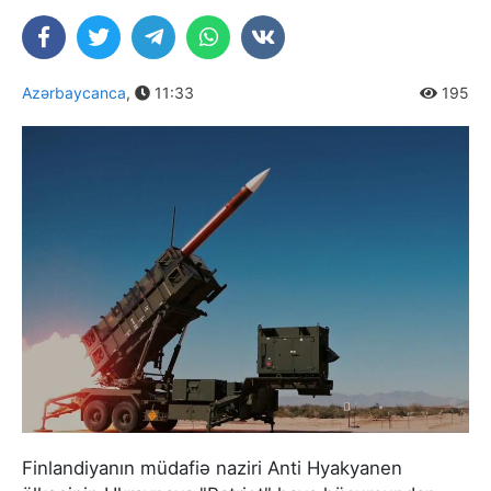
Azərbaycanca
,
11:33
195
Finlandiyanın müdafiə naziri Anti Hyakyanen