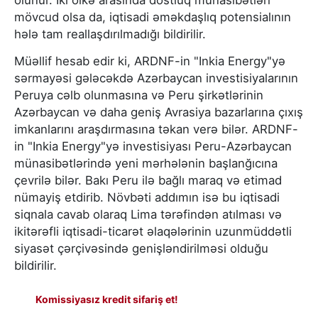
olunur. İki ölkə arasında dostluq münasibətləri
mövcud olsa da, iqtisadi əməkdaşlıq potensialının
hələ tam reallaşdırılmadığı bildirilir.
Müəllif hesab edir ki, ARDNF-in "Inkia Energy"yə
sərmayəsi gələcəkdə Azərbaycan investisiyalarının
Peruya cəlb olunmasına və Peru şirkətlərinin
Azərbaycan və daha geniş Avrasiya bazarlarına çıxış
imkanlarını araşdırmasına təkan verə bilər. ARDNF-
in "Inkia Energy"yə investisiyası Peru-Azərbaycan
münasibətlərində yeni mərhələnin başlanğıcına
çevrilə bilər. Bakı Peru ilə bağlı maraq və etimad
nümayiş etdirib. Növbəti addımın isə bu iqtisadi
siqnala cavab olaraq Lima tərəfindən atılması və
ikitərəfli iqtisadi-ticarət əlaqələrinin uzunmüddətli
siyasət çərçivəsində genişləndirilməsi olduğu
bildirilir.
Komissiyasız kredit sifariş et!