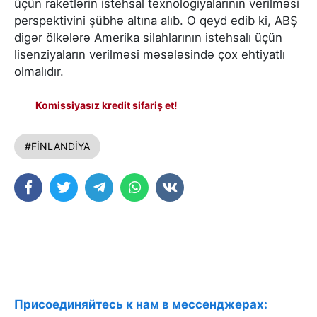
üçün raketlərin istehsal texnologiyalarının verilməsi
perspektivini şübhə altına alıb. O qeyd edib ki, ABŞ
digər ölkələrə Amerika silahlarının istehsalı üçün
lisenziyaların verilməsi məsələsində çox ehtiyatlı
olmalıdır.
Komissiyasız kredit sifariş et!
#FİNLANDİYA
Присоединяйтесь к нам в мессенджерах: