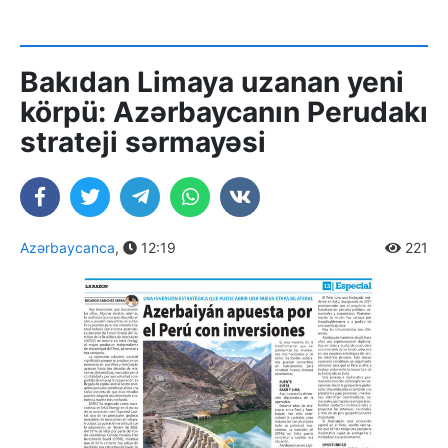
Bakıdan Limaya uzanan yeni
körpü: Azərbaycanın Perudakı
strateji sərmayəsi
Azərbaycanca
,
12:19
221