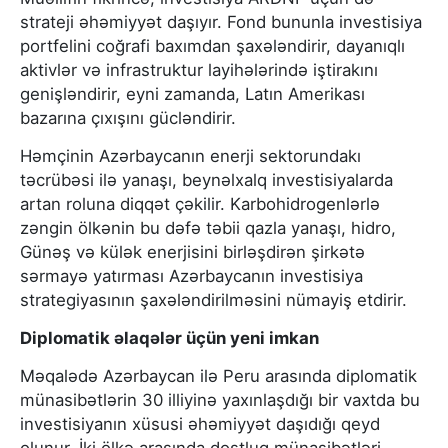
strateji əhəmiyyət daşıyır. Fond bununla investisiya
portfelini coğrafi baxımdan şaxələndirir, dayanıqlı
aktivlər və infrastruktur layihələrində iştirakını
genişləndirir, eyni zamanda, Latın Amerikası
bazarına çıxışını gücləndirir.
Həmçinin Azərbaycanın enerji sektorundakı
təcrübəsi ilə yanaşı, beynəlxalq investisiyalarda
artan roluna diqqət çəkilir. Karbohidrogenlərlə
zəngin ölkənin bu dəfə təbii qazla yanaşı, hidro,
Günəş və külək enerjisini birləşdirən şirkətə
sərmayə yatırması Azərbaycanın investisiya
strategiyasının şaxələndirilməsini nümayiş etdirir.
Diplomatik əlaqələr üçün yeni imkan
Məqalədə Azərbaycan ilə Peru arasında diplomatik
münasibətlərin 30 illiyinə yaxınlaşdığı bir vaxtda bu
investisiyanın xüsusi əhəmiyyət daşıdığı qeyd