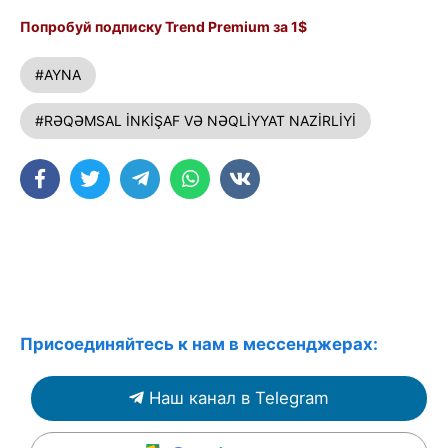
Попробуй подписку Trend Premium за 1$
#AYNA
#RƏQƏMSAL İNKİŞAF VƏ NƏQLİYYAT NAZİRLİYİ
Присоединяйтесь к нам в мессенджерах:
Наш канал в Telegram