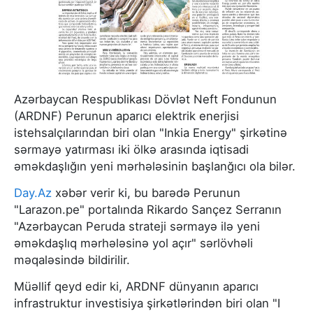
Azərbaycan Respublikası Dövlət Neft Fondunun
(ARDNF) Perunun aparıcı elektrik enerjisi
istehsalçılarından biri olan "Inkia Energy" şirkətinə
sərmayə yatırması iki ölkə arasında iqtisadi
əməkdaşlığın yeni mərhələsinin başlanğıcı ola bilər.
Day.Az
xəbər verir ki, bu barədə Perunun
"Larazon.pe" portalında Rikardo Sançez Serranın
"Azərbaycan Peruda strateji sərmayə ilə yeni
əməkdaşlıq mərhələsinə yol açır" sərlövhəli
məqaləsində bildirilir.
Müəllif qeyd edir ki, ARDNF dünyanın aparıcı
infrastruktur investisiya şirkətlərindən biri olan "I