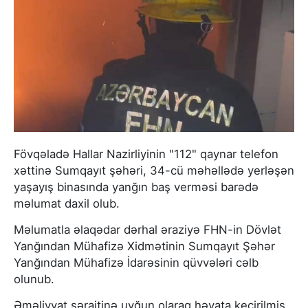
Fövqəladə Hallar Nazirliyinin "112" qaynar telefon
xəttinə Sumqayıt şəhəri, 34-cü məhəllədə yerləşən
yaşayış binasında yanğın baş verməsi barədə
məlumat daxil olub.
Məlumatla əlaqədar dərhal əraziyə FHN-in Dövlət
Yanğından Mühafizə Xidmətinin Sumqayıt Şəhər
Yanğından Mühafizə İdarəsinin qüvvələri cəlb
olunub.
Əməliyyat şəraitinə uyğun olaraq həyata keçirilmiş