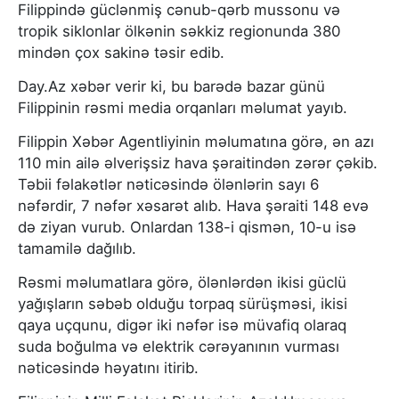
Filippində güclənmiş cənub-qərb mussonu və
tropik siklonlar ölkənin səkkiz regionunda 380
mindən çox sakinə təsir edib.
Day.Az xəbər verir ki, bu barədə bazar günü
Filippinin rəsmi media orqanları məlumat yayıb.
Filippin Xəbər Agentliyinin məlumatına görə, ən azı
110 min ailə əlverişsiz hava şəraitindən zərər çəkib.
Təbii fəlakətlər nəticəsində ölənlərin sayı 6
nəfərdir, 7 nəfər xəsarət alıb. Hava şəraiti 148 evə
də ziyan vurub. Onlardan 138-i qismən, 10-u isə
tamamilə dağılıb.
Rəsmi məlumatlara görə, ölənlərdən ikisi güclü
yağışların səbəb olduğu torpaq sürüşməsi, ikisi
qaya uçqunu, digər iki nəfər isə müvafiq olaraq
suda boğulma və elektrik cərəyanının vurması
nəticəsində həyatını itirib.