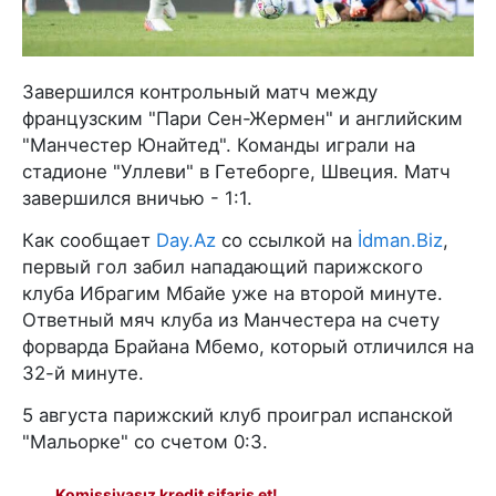
Завершился контрольный матч между
французским "Пари Сен-Жермен" и английским
"Манчестер Юнайтед". Команды играли на
стадионе "Уллеви" в Гетеборге, Швеция. Матч
завершился вничью - 1:1.
Как сообщает
Day.Az
со ссылкой на
İdman.Biz
,
первый гол забил нападающий парижского
клуба Ибрагим Мбайе уже на второй минуте.
Ответный мяч клуба из Манчестера на счету
форварда Брайана Мбемо, который отличился на
32-й минуте.
5 августа парижский клуб проиграл испанской
"Мальорке" со счетом 0:3.
Komissiyasız kredit sifariş et!