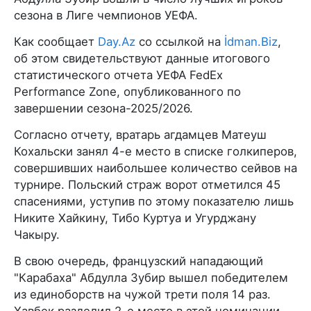
сезона в Лиге чемпионов УЕФА.
Как сообщает
Day.Az
со ссылкой на
İdman.Biz
,
об этом свидетельствуют данные итогового
статистического отчета УЕФА FedEx
Performance Zone, опубликованного по
завершении сезона-2025/2026.
Согласно отчету, вратарь агдамцев Матеуш
Кохальски занял 4-е место в списке голкиперов,
совершивших наибольшее количество сейвов на
турнире. Польский страж ворот отметился 45
спасениями, уступив по этому показателю лишь
Никите Хайкину, Тибо Куртуа и Угурджану
Чакыру.
В свою очередь, французский нападающий
"Карабаха" Абдулла Зубир вышел победителем
из единоборств на чужой трети поля 14 раз.
Хавбек разделил 2-е место в этой номинации,