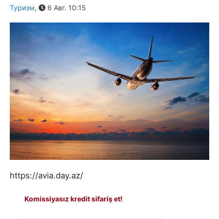
Туризм
,
6 Авг. 10:15
https://avia.day.az/
Komissiyasız kredit sifariş et!