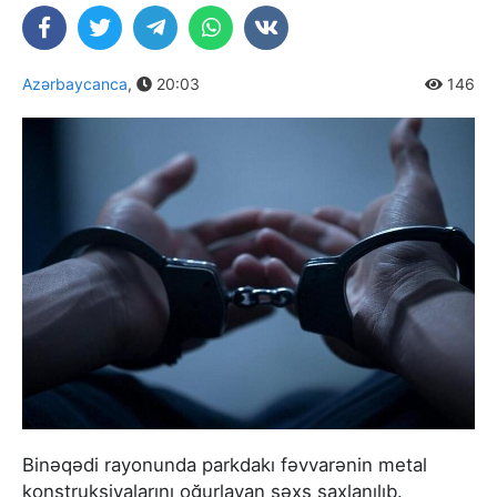
Azərbaycanca
,
20:03
146
Binəqədi rayonunda parkdakı fəvvarənin metal
konstruksiyalarını oğurlayan şəxs saxlanılıb.