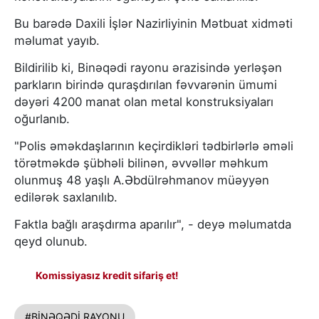
Bu barədə Daxili İşlər Nazirliyinin Mətbuat xidməti
məlumat yayıb.
Bildirilib ki, Binəqədi rayonu ərazisində yerləşən
parkların birində quraşdırılan fəvvarənin ümumi
dəyəri 4200 manat olan metal konstruksiyaları
oğurlanıb.
"Polis əməkdaşlarının keçirdikləri tədbirlərlə əməli
törətməkdə şübhəli bilinən, əvvəllər məhkum
olunmuş 48 yaşlı A.Əbdülrəhmanov müəyyən
edilərək saxlanılıb.
Faktla bağlı araşdırma aparılır", - deyə məlumatda
qeyd olunub.
Komissiyasız kredit sifariş et!
#BİNƏQƏDİ RAYONU