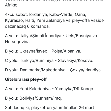
Afrika;
4-cü səbət: İordaniya, Kabo-Verde, Qana,
Kyurasao, Haiti, Yeni Zelandiya və pley-offa vəsiqə
qazanacaq 6 komanda.
A yolu: İtaliya/Şimali İrlandiya - Uels/Bosniya və
Herseqovina.
B yolu: Ukrayna/İsveç - Polşa/Albaniya.
C yolu: Türkiyə/Rumıniya - Slovakiya/Kosovo.
D yolu: Danimarka/Makedoniya - Çexiya/İrlandiya.
Qitələrarası pley-off
A yolu: Yeni Kaledoniya - Yamayka/DR Konqo.
B yolu: Boliviya/Surinam/İraq.
Xatırladaq ki, pley-offun yarımfinalları 26 mart