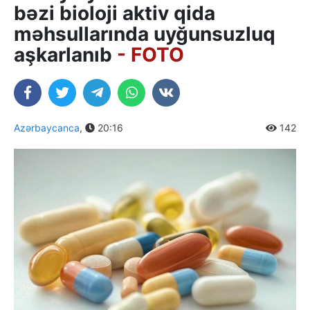
bəzi bioloji aktiv qida
məhsullarında uyğunsuzluq
aşkarlanıb
- FOTO
Azərbaycanca
,
20:16
142