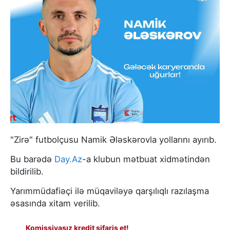
"Zirə" futbolçusu Namik Ələskərovla yollarını ayırıb.
Bu barədə
Day.Az
-a klubun mətbuat xidmətindən
bildirilib.
Yarımmüdafiəçi ilə müqaviləyə qarşılıqlı razılaşma
əsasında xitam verilib.
Komissiyasız kredit sifariş et!