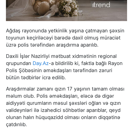
Ağdaş rayonunda yetkinlik yaşına çatmayan şəxsin
toyunun keçiriləcəyi barədə daxil olmuş müraciət
üzrə polis tərəfindən araşdırma aparılıb.
Daxili İşlər Nazirliyi mətbuat xidmətinin regional
qrupundan
Day.Az
-а bildirilib ki, faktla bağlı Rayon
Polis Şöbəsinin əməkdaşları tərəfindən zəruri
bütün tədbirlər icra edilib.
Araşdırmalar zamanı qızın 17 yaşının tamam olması
məlum olub. Polis əməkdaşları, eləcə də digər
aidiyyəti qurumların məsul şəxsləri oğlan və qızın
valideynləri ilə izahedici söhbətlər aparıblar, qeyd
olunan halın hüquqazidd olması onların diqqətinə
çatdırılıb.