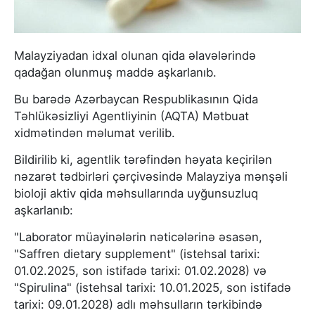
Malayziyadan idxal olunan qida əlavələrində
qadağan olunmuş maddə aşkarlanıb.
Bu barədə Azərbaycan Respublikasının Qida
Təhlükəsizliyi Agentliyinin (AQTA) Mətbuat
xidmətindən məlumat verilib.
Bildirilib ki, agentlik tərəfindən həyata keçirilən
nəzarət tədbirləri çərçivəsində Malayziya mənşəli
bioloji aktiv qida məhsullarında uyğunsuzluq
aşkarlanıb:
"Laborator müayinələrin nəticələrinə əsasən,
"Saffren dietary supplement" (istehsal tarixi:
01.02.2025, son istifadə tarixi: 01.02.2028) və
"Spirulina" (istehsal tarixi: 10.01.2025, son istifadə
tarixi: 09.01.2028) adlı məhsulların tərkibində