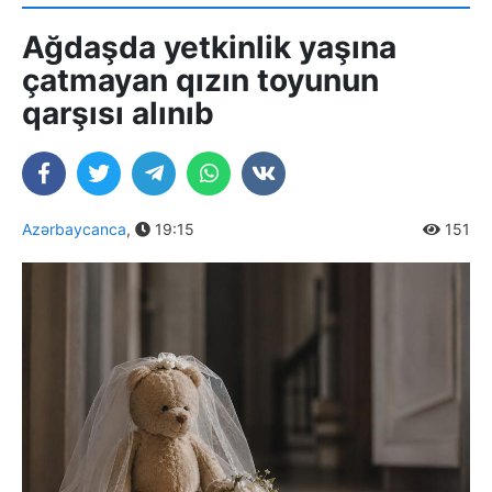
Ağdaşda yetkinlik yaşına
çatmayan qızın toyunun
qarşısı alınıb
Azərbaycanca
,
19:15
151