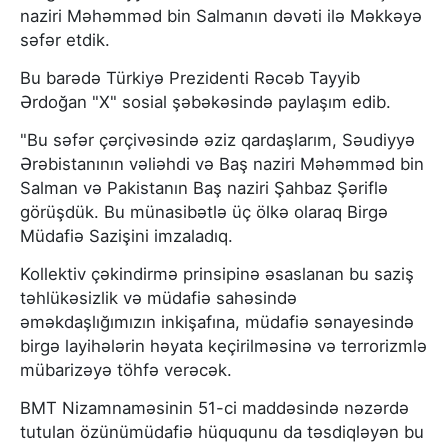
naziri Məhəmməd bin Salmanın dəvəti ilə Məkkəyə
səfər etdik.
Bu barədə Türkiyə Prezidenti Rəcəb Tayyib
Ərdoğan "X" sosial şəbəkəsində paylaşım edib.
"Bu səfər çərçivəsində əziz qardaşlarım, Səudiyyə
Ərəbistanının vəliəhdi və Baş naziri Məhəmməd bin
Salman və Pakistanın Baş naziri Şahbaz Şəriflə
görüşdük. Bu münasibətlə üç ölkə olaraq Birgə
Müdafiə Sazişini imzaladıq.
Kollektiv çəkindirmə prinsipinə əsaslanan bu saziş
təhlükəsizlik və müdafiə sahəsində
əməkdaşlığımızın inkişafına, müdafiə sənayesində
birgə layihələrin həyata keçirilməsinə və terrorizmlə
mübarizəyə töhfə verəcək.
BMT Nizamnaməsinin 51-ci maddəsində nəzərdə
tutulan özünümüdafiə hüququnu da təsdiqləyən bu