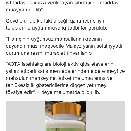
istifadəsinə icazə verilməyən sibutramin maddəsi
müəyyən edilib".
Qeyd olunub ki, faktla bağlı qanunvericiliyin
tələblərinə uyğun müvafiq tədbirlər görülüb:
"Həmçinin uyğunsuz məhsulların ixracının
dayandırılması məqsədilə Malayziyanın səlahiyyətli
qurumuna rəsmi müraciət ünvanlanıb".
"AQTA istehlakçılara bioloji aktiv qida əlavələrini
yalnız etibarlı satış məntəqələrindən əldə etməyi və
məhsulun mənşəyinə, etiket məlumatlarına və
təhlükəsizlik göstəricilərinə diqqət yetirməyi
tövsiyə edir", - deyə məlumatda bildirilib.