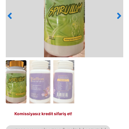
Komissiyasız kredit sifariş et!