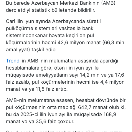
Bu barədə Azərbaycan Mərkəzi Bankının (AMB)
dərc etdiyi statistik bülletendə bildirilir.
Cari ilin iyun ayında Azərbaycanda sürətli
pulköçürmə sistemləri vasitəsilə bank
sistemindənkənar həyata keçirilən pul
köçürmələrinin həcmi 42,6 milyon manat (66,3 min
əməliyyat) təşkil edib.
Trend
-in AMB-nin məlumatları əsasında apardığı
hesablamalara görə, ötən ilin iyun ayı ilə
müqayisədə əməliyyatların sayı 14,2 min və ya 17,6
faiz azalıb, pul köçürmələrinin həcmi isə 4,4 milyon
manat və ya 11,5 faiz artıb.
AMB-nin məlumatına əsasən, hesabat dövründə bir
pul köçürməsinin orta məbləği 642,7 manat olub ki,
bu da 2025-ci ilin iyun ayı ilə müqayisədə 168,9
manat və ya 35,6 faiz çoxdur.