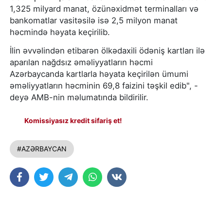
1,325 milyard manat, özünəxidmət terminalları və
bankomatlar vasitəsilə isə 2,5 milyon manat
həcmində həyata keçirilib.
İlin əvvəlindən etibarən ölkədaxili ödəniş kartları ilə
aparılan nağdsız əməliyyatların həcmi
Azərbaycanda kartlarla həyata keçirilən ümumi
əməliyyatların həcminin 69,8 faizini təşkil edib", -
deyə AMB-nin məlumatında bildirilir.
Komissiyasız kredit sifariş et!
#AZƏRBAYCAN