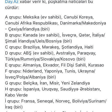
Day.Az
xəbər verir ki, püşkatma nəticələri bu
cürdür:
A qrupu: Meksika (ev sahibi), Cənubi Koreya,
Cənubi Afrika Respublikası, Danimarka/Makedoniya
- Çexiya/İrlandiya.(biri)
B qrupu: Kanada (ev sahibi), İsveçrə, Qətər, İtaliya/
Şimali İrlandiya/Uels/Bosniya (biri)
C qrupu: Braziliya, Mərakeş, Şotlandiya, Haiti
D qrupu: ABŞ (ev sahibi), Avstraliya, Paraqvay,
Türkiyə/Rumıniya/Slovakiya/Kosovo (biri)
E qrupu: Almaniya, Ekvador, Fil Dişi Sahili, Kurasao
F qrupu: Niderland, Yaponiya, Tunis, Ukrayna/
İsveç/Polşa/Albaniya (biri)
G qrupu: Belçika, İran, Misir, Yeni Zelandiya
H qrupu: İspaniya, Uruqvay, Səudiyyə Ərəbistanı,
Kabo Verde
İ qrupu: Fransa, Seneqal, Norveç, Boliviya/Surinam/
İraq (biri)