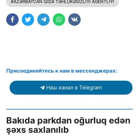
#AZƏRBAYCAN QİDA TƏHLÜKƏSİZLİYİ AGENTLİYİ
Присоединяйтесь к нам в мессенджерах:
Наш канал в Telegram
Bakıda parkdan oğurluq edən
şəxs saxlanılıb