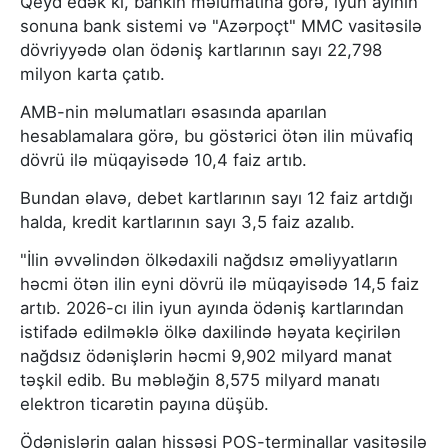
Qeyd edək ki, bankın məlumatına görə, iyun ayının
sonuna bank sistemi və "Azərpoçt" MMC vasitəsilə
dövriyyədə olan ödəniş kartlarının sayı 22,798
milyon karta çatıb.
AMB-nin məlumatları əsasında aparılan
hesablamalara görə, bu göstərici ötən ilin müvafiq
dövrü ilə müqayisədə 10,4 faiz artıb.
Bundan əlavə, debet kartlarının sayı 12 faiz artdığı
halda, kredit kartlarının sayı 3,5 faiz azalıb.
"İlin əvvəlindən ölkədaxili nağdsız əməliyyatların
həcmi ötən ilin eyni dövrü ilə müqayisədə 14,5 faiz
artıb. 2026-cı ilin iyun ayında ödəniş kartlarından
istifadə edilməklə ölkə daxilində həyata keçirilən
nağdsız ödənişlərin həcmi 9,902 milyard manat
təşkil edib. Bu məbləğin 8,575 milyard manatı
elektron ticarətin payına düşüb.
Ödənişlərin qalan hissəsi POS-terminallar vasitəsilə