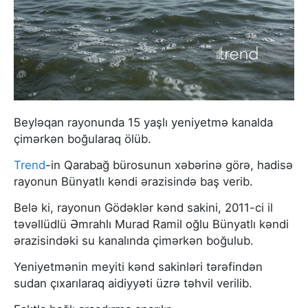
Beyləqan rayonunda 15 yaşlı yeniyetmə kanalda
çimərkən boğularaq ölüb.
Trend
-in Qarabağ bürosunun xəbərinə görə, hadisə
rayonun Bünyatlı kəndi ərazisində baş verib.
Belə ki, rayonun Gödəklər kənd sakini, 2011-ci il
təvəllüdlü Əmrahlı Murad Ramil oğlu Bünyatlı kəndi
ərazisindəki su kanalında çimərkən boğulub.
Yeniyetmənin meyiti kənd sakinləri tərəfindən
sudan çıxarılaraq aidiyyəti üzrə təhvil verilib.