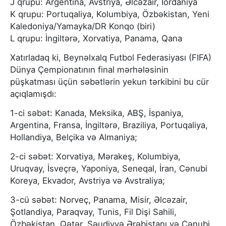
J qrupu: Argentina, Avstriya, Əlcəzair, İordaniya
K qrupu: Portuqaliya, Kolumbiya, Özbəkistan, Yeni
Kaledoniya/Yamayka/DR Konqo (biri)
L qrupu: İngiltərə, Xorvatiya, Panama, Qana
Xatırladaq ki, Beynəlxalq Futbol Federasiyası (FIFA)
Dünya Çempionatının final mərhələsinin
püşkatması üçün səbətlərin yekun tərkibini bu cür
açıqlamışdı:
1-ci səbət: Kanada, Meksika, ABŞ, İspaniya,
Argentina, Fransa, İngiltərə, Braziliya, Portuqaliya,
Hollandiya, Belçika və Almaniya;
2-ci səbət: Xorvatiya, Mərakeş, Kolumbiya,
Uruqvay, İsveçrə, Yaponiya, Seneqal, İran, Cənubi
Koreya, Ekvador, Avstriya və Avstraliya;
3-cü səbət: Norveç, Panama, Misir, Əlcəzair,
Şotlandiya, Paraqvay, Tunis, Fil Dişi Sahili,
Özbəkistan, Qətər, Səudiyyə Ərəbistanı və Cənubi