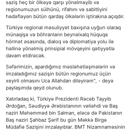
saziş heç bir ölkəyə qarşı yönəlməyib və
regionumuzun sülhünü, rifahını və sabitliyini
hədəfləyən bütün qardaş ölkələrin iştirakına açıqdır.
Türkiyə regional məsuliyyət baxışına uyğun olaraq
münaqişə və böhranların beynəlxalq hüquqa
hörmət əsasında, dialoq və diplomatiya yolu ilə
həllinə yönəlmiş prinsipial mövqeyini qətiyyətlə
davam etdirəcək.
Səfərimizin, apardığımız məsləhətləşmələrin və
imzaladığımız sazişin bütün regionumuz üçün
xeyirli olmasını Uca Allahdan diləyirəm", - deyə
paylaşımda qeyd olunub.
Xatırladaq ki, Türkiyə Prezidenti Rəcəb Tayyib
Ərdoğan, Səudiyyə Ərəbistanının vəliəhdi və Baş
naziri Məhəmməd bin Salman, eləcə də Pakistanın
Baş naziri Şahbaz Şərif bu gün Məkkə Birgə
Müdafiə Sazişini imzalayıblar. BMT Nizamnaməsinin