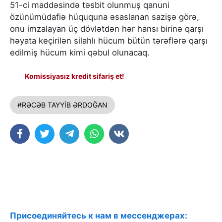
51-ci maddəsində təsbit olunmuş qanuni
özünümüdafiə hüququna əsaslanan sazişə görə,
onu imzalayan üç dövlətdən hər hansı birinə qarşı
həyata keçirilən silahlı hücum bütün tərəflərə qarşı
edilmiş hücum kimi qəbul olunacaq.
Komissiyasız kredit sifariş et!
#RƏCƏB TAYYİB ƏRDOĞAN
Присоединяйтесь к нам в мессенджерах: