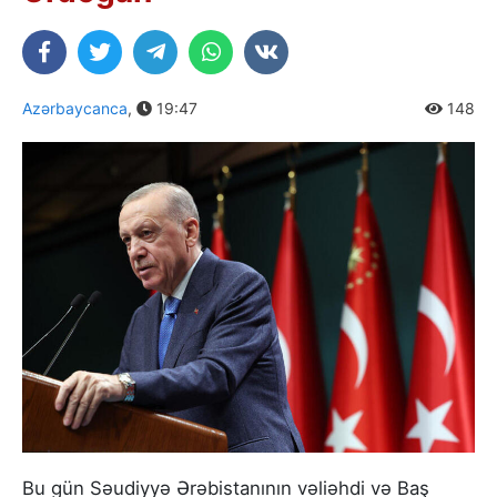
Azərbaycanca
,
19:47
148
Bu gün Səudiyyə Ərəbistanının vəliəhdi və Baş