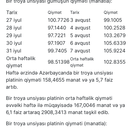
Bir troya unsiyası gümüşün qiyməti (manatla):
Tarix
Qiymət
Tarix
Qiymət
27 iyul
100.7726
3 avqust
99.1005
28 iyul
97.1440
4 avqust
100.2528
29 iyul
97.7221
5 avqust
103.2679
30 iyul
97.1907
6 avqust
105.6339
31 iyul
99.7405
7 avqust
105.9224
Orta həftəlik
Orta həftəlik
98.51398
102.8355
qiymət
qiymət
Həftə ərzində Azərbaycanda bir troya unsiyası
platinin qiyməti 158,4655 manat və ya 5,7 faiz
artıb.
Bir troya unsiyası platinin orta həftəlik qiyməti
əvvəlki həftə ilə müqayisədə 167,0046 manat və ya
6,1 faiz artaraq 2908,3413 manat təşkil edib.
Bir troya unsiyası platinin qiyməti (manatla):