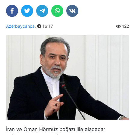
Azərbaycanca
,
16:17
122
İran və Oman Hörmüz boğazı iliə əlaqədar