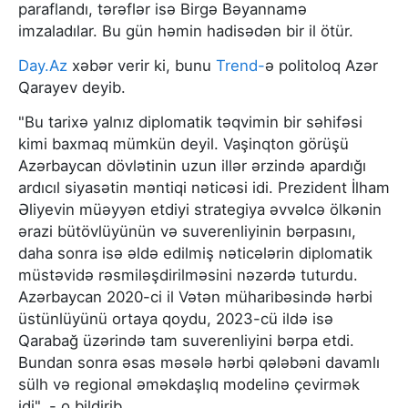
paraflandı, tərəflər isə Birgə Bəyannamə
imzaladılar. Bu gün həmin hadisədən bir il ötür.
Day.Az
xəbər verir ki, bunu
Trend-
ə politoloq Azər
Qarayev deyib.
"Bu tarixə yalnız diplomatik təqvimin bir səhifəsi
kimi baxmaq mümkün deyil. Vaşinqton görüşü
Azərbaycan dövlətinin uzun illər ərzində apardığı
ardıcıl siyasətin məntiqi nəticəsi idi. Prezident İlham
Əliyevin müəyyən etdiyi strategiya əvvəlcə ölkənin
ərazi bütövlüyünün və suverenliyinin bərpasını,
daha sonra isə əldə edilmiş nəticələrin diplomatik
müstəvidə rəsmiləşdirilməsini nəzərdə tuturdu.
Azərbaycan 2020-ci il Vətən müharibəsində hərbi
üstünlüyünü ortaya qoydu, 2023-cü ildə isə
Qarabağ üzərində tam suverenliyini bərpa etdi.
Bundan sonra əsas məsələ hərbi qələbəni davamlı
sülh və regional əməkdaşlıq modelinə çevirmək
idi", - o bildirib.