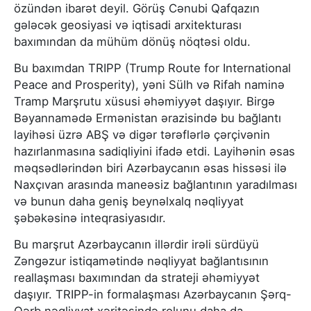
özündən ibarət deyil. Görüş Cənubi Qafqazın
gələcək geosiyasi və iqtisadi arxitekturası
baxımından da mühüm dönüş nöqtəsi oldu.
Bu baxımdan TRIPP (Trump Route for International
Peace and Prosperity), yəni Sülh və Rifah naminə
Tramp Marşrutu xüsusi əhəmiyyət daşıyır. Birgə
Bəyannamədə Ermənistan ərazisində bu bağlantı
layihəsi üzrə ABŞ və digər tərəflərlə çərçivənin
hazırlanmasına sadiqliyini ifadə etdi. Layihənin əsas
məqsədlərindən biri Azərbaycanın əsas hissəsi ilə
Naxçıvan arasında maneəsiz bağlantının yaradılması
və bunun daha geniş beynəlxalq nəqliyyat
şəbəkəsinə inteqrasiyasıdır.
Bu marşrut Azərbaycanın illərdir irəli sürdüyü
Zəngəzur istiqamətində nəqliyyat bağlantısının
reallaşması baxımından da strateji əhəmiyyət
daşıyır. TRIPP-in formalaşması Azərbaycanın Şərq-