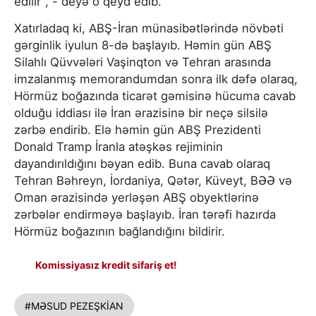
edilir", - deyə o qeyd edib.
Xatırladaq ki, ABŞ-İran münasibətlərində növbəti
gərginlik iyulun 8-də başlayıb. Həmin gün ABŞ
Silahlı Qüvvələri Vaşinqton və Tehran arasında
imzalanmış memorandumdan sonra ilk dəfə olaraq,
Hörmüz boğazında ticarət gəmisinə hücuma cavab
olduğu iddiası ilə İran ərazisinə bir neçə silsilə
zərbə endirib. Elə həmin gün ABŞ Prezidenti
Donald Tramp İranla atəşkəs rejiminin
dayandırıldığını bəyan edib. Buna cavab olaraq
Tehran Bəhreyn, İordaniya, Qətər, Küveyt, BƏƏ və
Oman ərazisində yerləşən ABŞ obyektlərinə
zərbələr endirməyə başlayıb. İran tərəfi hazırda
Hörmüz boğazının bağlandığını bildirir.
Komissiyasız kredit sifariş et!
#MƏSUD PEZEŞKİAN