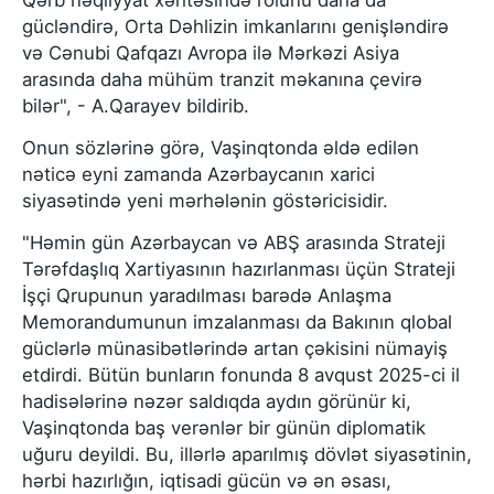
Qərb nəqliyyat xəritəsində rolunu daha da
gücləndirə, Orta Dəhlizin imkanlarını genişləndirə
və Cənubi Qafqazı Avropa ilə Mərkəzi Asiya
arasında daha mühüm tranzit məkanına çevirə
bilər", - A.Qarayev bildirib.
Onun sözlərinə görə, Vaşinqtonda əldə edilən
nəticə eyni zamanda Azərbaycanın xarici
siyasətində yeni mərhələnin göstəricisidir.
"Həmin gün Azərbaycan və ABŞ arasında Strateji
Tərəfdaşlıq Xartiyasının hazırlanması üçün Strateji
İşçi Qrupunun yaradılması barədə Anlaşma
Memorandumunun imzalanması da Bakının qlobal
güclərlə münasibətlərində artan çəkisini nümayiş
etdirdi. Bütün bunların fonunda 8 avqust 2025-ci il
hadisələrinə nəzər saldıqda aydın görünür ki,
Vaşinqtonda baş verənlər bir günün diplomatik
uğuru deyildi. Bu, illərlə aparılmış dövlət siyasətinin,
hərbi hazırlığın, iqtisadi gücün və ən əsası,