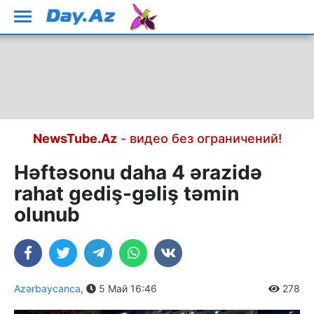
NewsTube.Az
- видео без ограничений!
Həftəsonu daha 4 ərazidə
rahat gediş-gəliş təmin
olunub
Azərbaycanca
,
5 Май 16:46
278