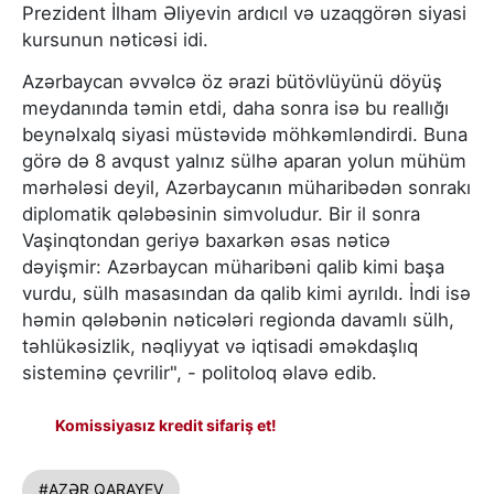
Prezident İlham Əliyevin ardıcıl və uzaqgörən siyasi
kursunun nəticəsi idi.
Azərbaycan əvvəlcə öz ərazi bütövlüyünü döyüş
meydanında təmin etdi, daha sonra isə bu reallığı
beynəlxalq siyasi müstəvidə möhkəmləndirdi. Buna
görə də 8 avqust yalnız sülhə aparan yolun mühüm
mərhələsi deyil, Azərbaycanın müharibədən sonrakı
diplomatik qələbəsinin simvoludur. Bir il sonra
Vaşinqtondan geriyə baxarkən əsas nəticə
dəyişmir: Azərbaycan müharibəni qalib kimi başa
vurdu, sülh masasından da qalib kimi ayrıldı. İndi isə
həmin qələbənin nəticələri regionda davamlı sülh,
təhlükəsizlik, nəqliyyat və iqtisadi əməkdaşlıq
sisteminə çevrilir", - politoloq əlavə edib.
Komissiyasız kredit sifariş et!
#AZƏR QARAYEV