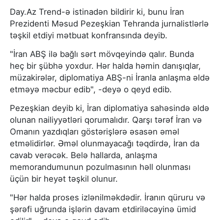
Day.Az Trend-ə istinadən bildirir ki, bunu İran
Prezidenti Məsud Pezeşkian Tehranda jurnalistlərlə
təşkil etdiyi mətbuat konfransında deyib.
"İran ABŞ ilə bağlı sərt mövqeyində qalır. Bunda
heç bir şübhə yoxdur. Hər halda həmin danışıqlar,
müzakirələr, diplomatiya ABŞ-ni İranla anlaşma əldə
etməyə məcbur edib", -deyə o qeyd edib.
Pezeşkian deyib ki, İran diplomatiya sahəsində əldə
olunan nailiyyətləri qorumalıdır. Qarşı tərəf İran və
Omanın yazdıqları göstərişlərə əsasən əməl
etməlidirlər. Əməl olunmayacağı təqdirdə, İran da
cavab verəcək. Belə hallarda, anlaşma
memorandumunun pozulmasının həll olunması
üçün bir heyət təşkil olunur.
"Hər halda proses izlənilməkdədir. İranın qüruru və
şərəfi uğrunda işlərin davam etdiriləcəyinə ümid