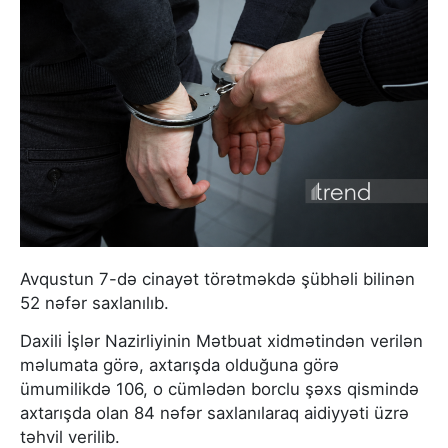
Avqustun 7-də cinayət törətməkdə şübhəli bilinən
52 nəfər saxlanılıb.
Daxili İşlər Nazirliyinin Mətbuat xidmətindən verilən
məlumata görə, axtarışda olduğuna görə
ümumilikdə 106, o cümlədən borclu şəxs qismində
axtarışda olan 84 nəfər saxlanılaraq aidiyyəti üzrə
təhvil verilib.