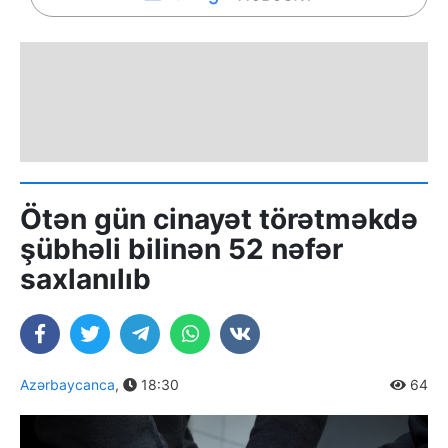
Ötən gün cinayət törətməkdə
şübhəli bilinən 52 nəfər
saxlanılıb
Azərbaycanca
,
18:30
64