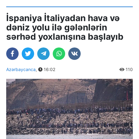
İspaniya İtaliyadan hava və
dəniz yolu ilə gələnlərin
sərhəd yoxlanışına başlayıb
Azərbaycanca
,
16:02
110