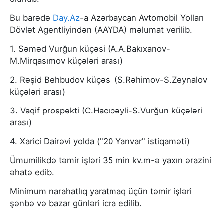
Bu barədə
Day.Az
-a Azərbaycan Avtomobil Yolları
Dövlət Agentliyindən (AAYDA) məlumat verilib.
1. Səməd Vurğun küçəsi (A.A.Bakıxanov-
M.Mirqasımov küçələri arası)
2. Rəşid Behbudov küçəsi (S.Rəhimov-S.Zeynalov
küçələri arası)
3. Vaqif prospekti (C.Hacıbəyli-S.Vurğun küçələri
arası)
4. Xarici Dairəvi yolda ("20 Yanvar" istiqaməti)
Ümumilikdə təmir işləri 35 min kv.m-ə yaxın ərazini
əhatə edib.
Minimum narahatlıq yaratmaq üçün təmir işləri
şənbə və bazar günləri icra edilib.