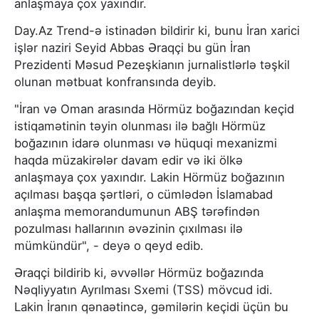
anlaşmaya çox yaxındır.
Day.Az Trend-ə istinadən bildirir ki, bunu İran xarici
işlər naziri Seyid Abbas Əraqçi bu gün İran
Prezidenti Məsud Pezeşkianın jurnalistlərlə təşkil
olunan mətbuat konfransında deyib.
"İran və Oman arasında Hörmüz boğazından keçid
istiqamətinin təyin olunması ilə bağlı Hörmüz
boğazının idarə olunması və hüquqi mexanizmi
haqda müzakirələr davam edir və iki ölkə
anlaşmaya çox yaxındır. Lakin Hörmüz boğazının
açılması başqa şərtləri, o cümlədən İslamabad
anlaşma memorandumunun ABŞ tərəfindən
pozulması hallarının əvəzinin çıxılması ilə
mümkündür", - deyə o qeyd edib.
Əraqçi bildirib ki, əvvəllər Hörmüz boğazında
Nəqliyyatın Ayrılması Sxemi (TSS) mövcud idi.
Lakin İranın qənaətincə, gəmilərin keçidi üçün bu