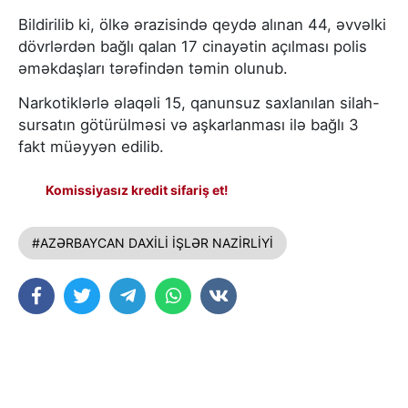
Bildirilib ki, ölkə ərazisində qeydə alınan 44, əvvəlki
dövrlərdən bağlı qalan 17 cinayətin açılması polis
əməkdaşları tərəfindən təmin olunub.
Narkotiklərlə əlaqəli 15, qanunsuz saxlanılan silah-
sursatın götürülməsi və aşkarlanması ilə bağlı 3
fakt müəyyən edilib.
Komissiyasız kredit sifariş et!
#AZƏRBAYCAN DAXİLİ İŞLƏR NAZİRLİYİ