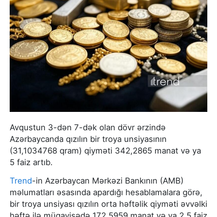
Avqustun 3-dən 7-dək olan dövr ərzində
Azərbaycanda qızılın bir troya unsiyasının
(31,1034768 qram) qiyməti 342,2865 manat və ya
5 faiz artıb.
Trend
-in Azərbaycan Mərkəzi Bankının (AMB)
məlumatları əsasında apardığı hesablamalara görə,
bir troya unsiyası qızılın orta həftəlik qiyməti əvvəlki
həftə ilə müqayisədə 172,5959 manat və ya 2,5 faiz