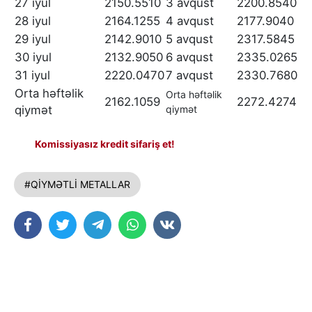
27 iyul
2150.5510
3 avqust
2200.8540
28 iyul
2164.1255
4 avqust
2177.9040
29 iyul
2142.9010
5 avqust
2317.5845
30 iyul
2132.9050
6 avqust
2335.0265
31 iyul
2220.0470
7 avqust
2330.7680
Orta həftəlik
Orta həftəlik
2162.1059
2272.4274
qiymət
qiymət
Komissiyasız kredit sifariş et!
#QİYMƏTLİ METALLAR