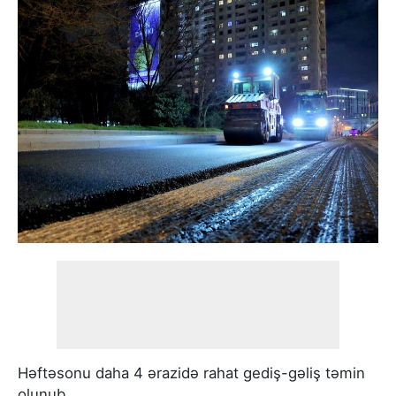
Həftəsonu daha 4 ərazidə rahat gediş-gəliş təmin
olunub.