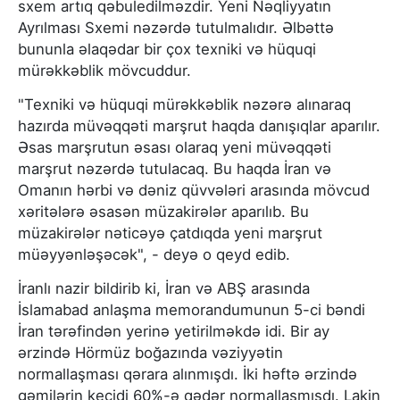
sxem artıq qəbuledilməzdir. Yeni Nəqliyyatın
Ayrılması Sxemi nəzərdə tutulmalıdır. Əlbəttə
bununla əlaqədar bir çox texniki və hüquqi
mürəkkəblik mövcuddur.
"Texniki və hüquqi mürəkkəblik nəzərə alınaraq
hazırda müvəqqəti marşrut haqda danışıqlar aparılır.
Əsas marşrutun əsası olaraq yeni müvəqqəti
marşrut nəzərdə tutulacaq. Bu haqda İran və
Omanın hərbi və dəniz qüvvələri arasında mövcud
xəritələrə əsasən müzakirələr aparılıb. Bu
müzakirələr nəticəyə çatdıqda yeni marşrut
müəyyənləşəcək", - deyə o qeyd edib.
İranlı nazir bildirib ki, İran və ABŞ arasında
İslamabad anlaşma memorandumunun 5-ci bəndi
İran tərəfindən yerinə yetirilməkdə idi. Bir ay
ərzində Hörmüz boğazında vəziyyətin
normallaşması qərara alınmışdı. İki həftə ərzində
gəmilərin keçidi 60%-ə qədər normallaşmışdı. Lakin