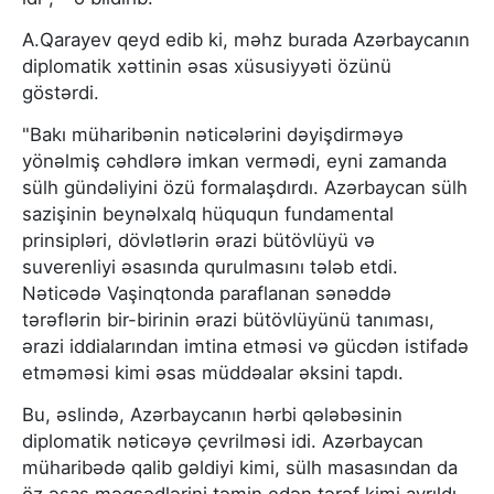
A.Qarayev qeyd edib ki, məhz burada Azərbaycanın
diplomatik xəttinin əsas xüsusiyyəti özünü
göstərdi.
"Bakı müharibənin nəticələrini dəyişdirməyə
yönəlmiş cəhdlərə imkan vermədi, eyni zamanda
sülh gündəliyini özü formalaşdırdı. Azərbaycan sülh
sazişinin beynəlxalq hüququn fundamental
prinsipləri, dövlətlərin ərazi bütövlüyü və
suverenliyi əsasında qurulmasını tələb etdi.
Nəticədə Vaşinqtonda paraflanan sənəddə
tərəflərin bir-birinin ərazi bütövlüyünü tanıması,
ərazi iddialarından imtina etməsi və gücdən istifadə
etməməsi kimi əsas müddəalar əksini tapdı.
Bu, əslində, Azərbaycanın hərbi qələbəsinin
diplomatik nəticəyə çevrilməsi idi. Azərbaycan
müharibədə qalib gəldiyi kimi, sülh masasından da