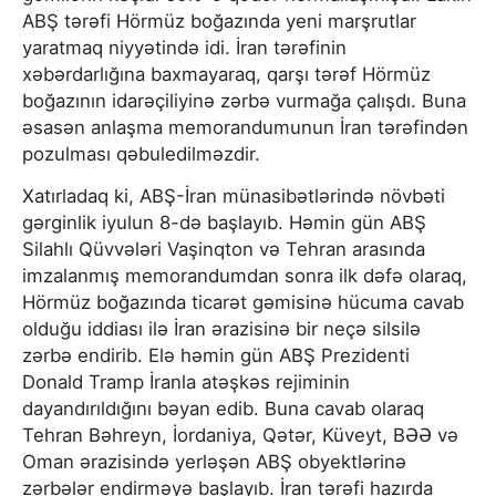
ABŞ tərəfi Hörmüz boğazında yeni marşrutlar
yaratmaq niyyətində idi. İran tərəfinin
xəbərdarlığına baxmayaraq, qarşı tərəf Hörmüz
boğazının idarəçiliyinə zərbə vurmağa çalışdı. Buna
əsasən anlaşma memorandumunun İran tərəfindən
pozulması qəbuledilməzdir.
Xatırladaq ki, ABŞ-İran münasibətlərində növbəti
gərginlik iyulun 8-də başlayıb. Həmin gün ABŞ
Silahlı Qüvvələri Vaşinqton və Tehran arasında
imzalanmış memorandumdan sonra ilk dəfə olaraq,
Hörmüz boğazında ticarət gəmisinə hücuma cavab
olduğu iddiası ilə İran ərazisinə bir neçə silsilə
zərbə endirib. Elə həmin gün ABŞ Prezidenti
Donald Tramp İranla atəşkəs rejiminin
dayandırıldığını bəyan edib. Buna cavab olaraq
Tehran Bəhreyn, İordaniya, Qətər, Küveyt, BƏƏ və
Oman ərazisində yerləşən ABŞ obyektlərinə
zərbələr endirməyə başlayıb. İran tərəfi hazırda