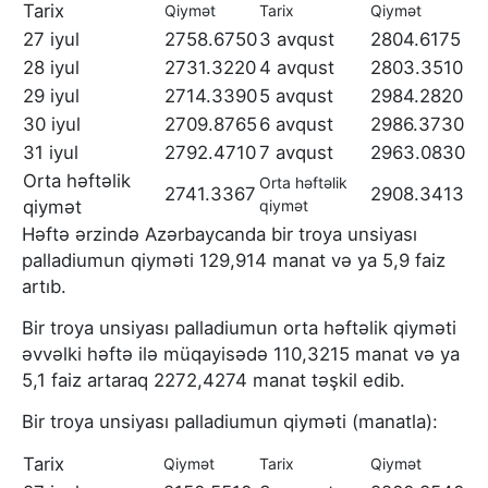
Tarix
Qiymət
Tarix
Qiymət
27 iyul
2758.6750
3 avqust
2804.6175
28 iyul
2731.3220
4 avqust
2803.3510
29 iyul
2714.3390
5 avqust
2984.2820
30 iyul
2709.8765
6 avqust
2986.3730
31 iyul
2792.4710
7 avqust
2963.0830
Orta həftəlik
Orta həftəlik
2741.3367
2908.3413
qiymət
qiymət
Həftə ərzində Azərbaycanda bir troya unsiyası
palladiumun qiyməti 129,914 manat və ya 5,9 faiz
artıb.
Bir troya unsiyası palladiumun orta həftəlik qiyməti
əvvəlki həftə ilə müqayisədə 110,3215 manat və ya
5,1 faiz artaraq 2272,4274 manat təşkil edib.
Bir troya unsiyası palladiumun qiyməti (manatla):
Tarix
Qiymət
Tarix
Qiymət