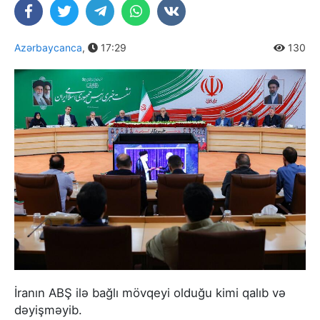
Azərbaycanca
,
17:29
130
İranın ABŞ ilə bağlı mövqeyi olduğu kimi qalıb və
dəyişməyib.