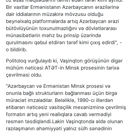
öz əsas məqsədlərini təmin edən tərəf kimi ayrıldı.
Bir vaxtlar Ermənistanın Azərbaycanın ərazilərinə
dair iddialarının müzakirə mövzusu olduğu
beynəlxalq platformalarda artıq Azərbaycan ərazi
bütövlüyünün toxunulmazlığını və dövlətlərarası
münasibətlərin məhz bu prinsip üzərində
qurulmasını qəbul etdirən tərəf kimi çıxış edirdi", -
o bildirib.
Politoloq vurğulayıb ki, Vaşinqton görüşünün digər
mühüm nəticəsi ATƏT-in Minsk prosesinin tarixə
çevrilməsi oldu.
"Azərbaycan və Ermənistan Minsk prosesi və
onunla bağlı strukturların bağlanması üçün birgə
müraciət imzaladılar. Beləliklə, 1990-cı illərdən
etibarən nəticəsiz vasitəçilik mexanizminə çevrilmiş
formatın artıq yeni reallıqlara cavab vermədiyi
rəsmən təsdiqləndi.Lakin Vaşinqtonda əldə olunan
razılaşmanın əhəmiyyəti yalnız sülh sənədinin