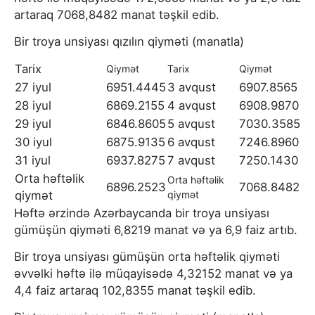
artaraq 7068,8482 manat təşkil edib.
Bir troya unsiyası qızılın qiyməti (manatla)
Tarix
Qiymət
Tarix
Qiymət
27 iyul
6951.4445
3 avqust
6907.8565
28 iyul
6869.2155
4 avqust
6908.9870
29 iyul
6846.8605
5 avqust
7030.3585
30 iyul
6875.9135
6 avqust
7246.8960
31 iyul
6937.8275
7 avqust
7250.1430
Orta həftəlik
Orta həftəlik
6896.2523
7068.8482
qiymət
qiymət
Həftə ərzində Azərbaycanda bir troya unsiyası
gümüşün qiyməti 6,8219 manat və ya 6,9 faiz artıb.
Bir troya unsiyası gümüşün orta həftəlik qiyməti
əvvəlki həftə ilə müqayisədə 4,32152 manat və ya
4,4 faiz artaraq 102,8355 manat təşkil edib.