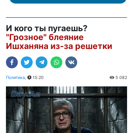
И кого ты пугаешь?
"Грозное" блеяние
Ишханяна из-за решетки
Политика
,
15:20
5 082