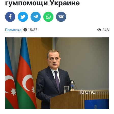
гумпомощи Украине
Политика
,
15:37
248