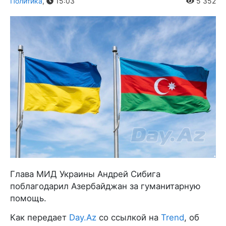
Политика
,
15:03
5 352
Глава МИД Украины Андрей Сибига
поблагодарил Азербайджан за гуманитарную
помощь.
Как передает
Day.Az
со ссылкой на
Trend
, об