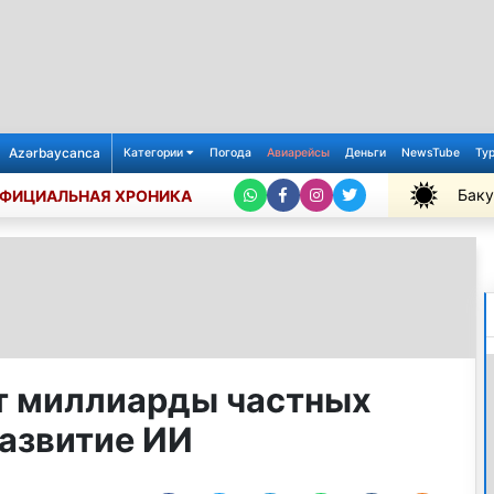
Azərbaycanca
Категории
Погода
Авиарейсы
Деньги
NewsTube
Ту
Баку
ФИЦИАЛЬНАЯ ХРОНИКА
+28℃
т миллиарды частных
развитие ИИ