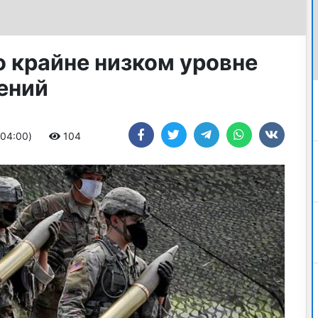
о крайне низком уровне
ений
+04:00)
104