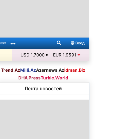
Вход
ризм
USD 1,7000
EUR 1,9591
Trend.Az
Milli.Az
Azernews.Az
İdman.Biz
DHA Press
Turkic.World
Лента новостей