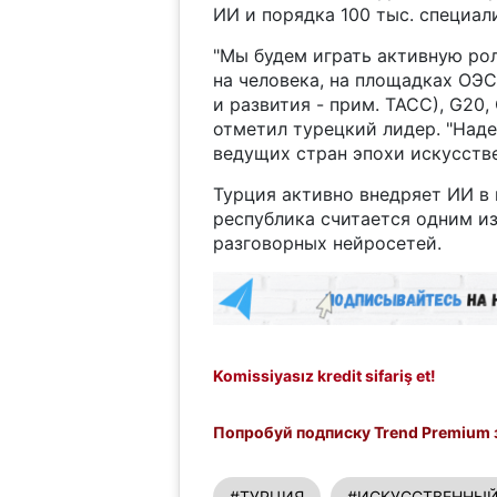
ИИ и порядка 100 тыс. специал
"Мы будем играть активную ро
на человека, на площадках ОЭ
и развития - прим. ТАСС), G20
отметил турецкий лидер. "Над
ведущих стран эпохи искусстве
Турция активно внедряет ИИ в 
республика считается одним и
разговорных нейросетей.
Komissiyasız kredit sifariş et!
Попробуй подписку Trend Premium з
#ТУРЦИЯ
#ИСКУССТВЕННЫЙ