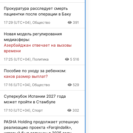
Прокуратура расследует смерть
пациентки после операции в Баку
17:29 (UTC+04), Общество
391
Новая модель регулирования
медиасферы:
Азербайджан отвечает на вызовы
времени
17:25 (UTC+04), Политика
5 516
Пособие по уходу за ребенком:
каков размер выплат?
17:16 (UTC+04), Общество
529
Суперкубок Испании 2027 года
может пройти в Стамбуле
17:10 (UTC+04), Спорт
302
PASHA Holding продолжает успешную
реализацию проекта «Fərqindəlik»,
который был запущен в 2025 году