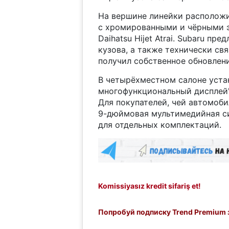
На вершине линейки расположи
с хромированными и чёрными э
Daihatsu Hijet Atrai. Subaru пр
кузова, а также технически св
получил собственное обновлени
В четырёхместном салоне устан
многофункциональный дисплей",
Для покупателей, чей автомоби
9-дюймовая мультимедийная си
для отдельных комплектаций.
Komissiyasız kredit sifariş et!
Попробуй подписку Trend Premium з