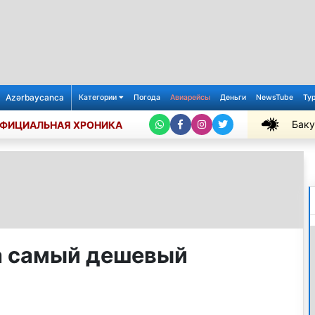
Azərbaycanca
Категории
Погода
Авиарейсы
Деньги
NewsTube
Ту
Баку
ФИЦИАЛЬНАЯ ХРОНИКА
+28℃
а самый дешевый