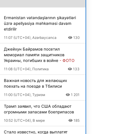
Ermənistan vətəndaşlarının şikayətləri
üzrə apellyasiya məhkəməsi davam
etdirilir
11:07 (UTC+04), Azərbaycanca
130
Джейхун Байрамов посетил
мемориал памяти защитников
Украины, погибших в войне
- ФОТО
11:08 (UTC+04), Политика
133
Важная новость для желающих
поехать на поезде в Тбилиси
11:00 (UTC+04), Туризм
1 201
Трамп заявил, что США обладают
огромными запасами боеприпасов
10:52 (UTC+04), В мире
185
Стало известно, когда выплатят