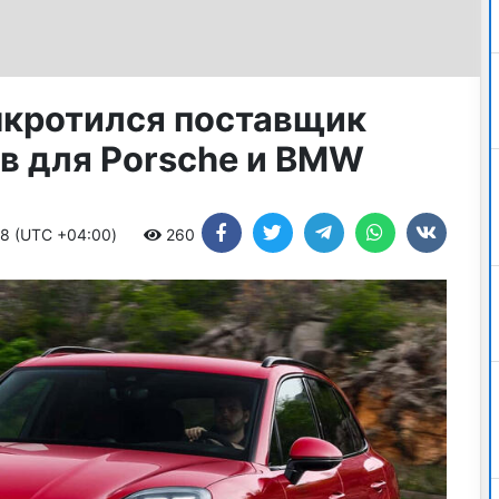
нкротился поставщик
в для Porsche и BMW
48 (UTC +04:00)
260