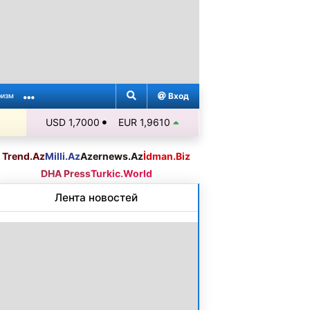
Вход
ризм
USD 1,7000
EUR 1,9610
Trend.Az
Milli.Az
Azernews.Az
İdman.Biz
DHA Press
Turkic.World
Лента новостей