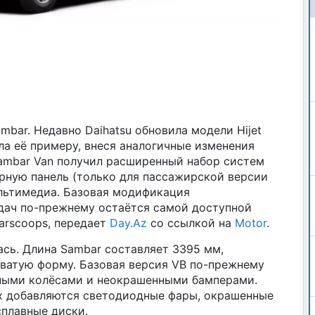
mbar. Недавно Daihatsu обновила модели Hijet
ала её примеру, внеся аналогичные изменения
ambar Van получил расширенный набор систем
рную панель (только для пассажирской версии
ультимедиа. Базовая модификация
дач по-прежнему остаётся самой доступной
arscoops, передает
Day.Az
со ссылкой на
Motor
.
сь. Длина Sambar составляет 3395 мм,
оватую форму. Базовая версия VB по-прежнему
ными колёсами и неокрашенными бамперами.
х добавляются светодиодные фары, окрашенные
сплавные диски.