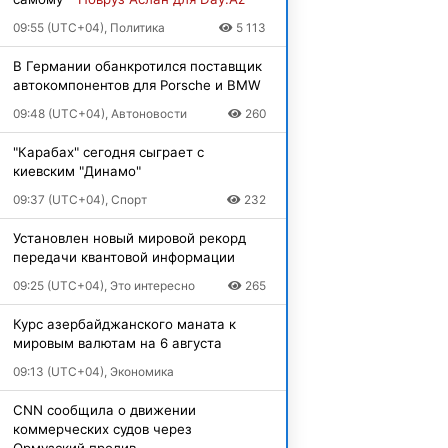
09:55 (UTC+04), Политика
5 113
В Германии обанкротился поставщик
автокомпонентов для Porsche и BMW
09:48 (UTC+04), Автоновости
260
"Карабах" сегодня сыграет с
киевским "Динамо"
09:37 (UTC+04), Спорт
232
Установлен новый мировой рекорд
передачи квантовой информации
09:25 (UTC+04), Это интересно
265
Курс азербайджанского маната к
мировым валютам на 6 августа
09:13 (UTC+04), Экономика
CNN сообщила о движении
коммерческих судов через
Ормузский пролив