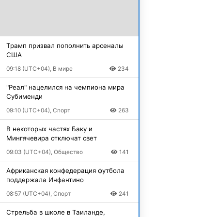
Трамп призвал пополнить арсеналы
США
09:18 (UTC+04), В мире
234
"Реал" нацелился на чемпиона мира
Субименди
09:10 (UTC+04), Спорт
263
В некоторых частях Баку и
Мингячевира отключат свет
09:03 (UTC+04), Общество
141
Африканская конфедерация футбола
поддержала Инфантино
08:57 (UTC+04), Спорт
241
Стрельба в школе в Таиланде,