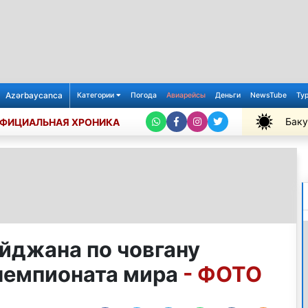
Azərbaycanca
Категории
Погода
Авиарейсы
Деньги
NewsTube
Ту
Баку
ФИЦИАЛЬНАЯ ХРОНИКА
+30℃
йджана по човгану
чемпионата мира
- ФОТО