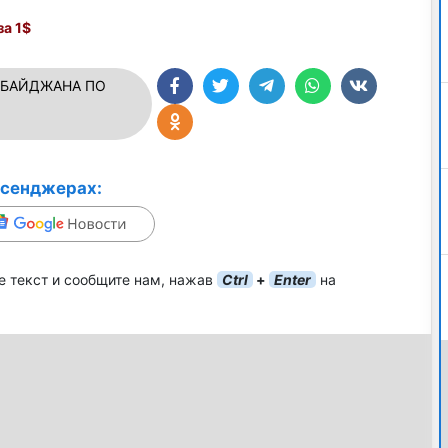
а 1$
РБАЙДЖАНА ПО
ссенджерах:
е текст и сообщите нам, нажав
Ctrl
+
Enter
на