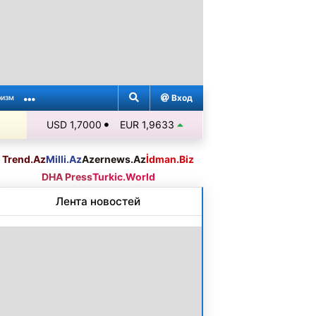
Вход
ризм
USD 1,7000
EUR 1,9633
Trend.Az
Milli.Az
Azernews.Az
İdman.Biz
DHA Press
Turkic.World
Лента новостей