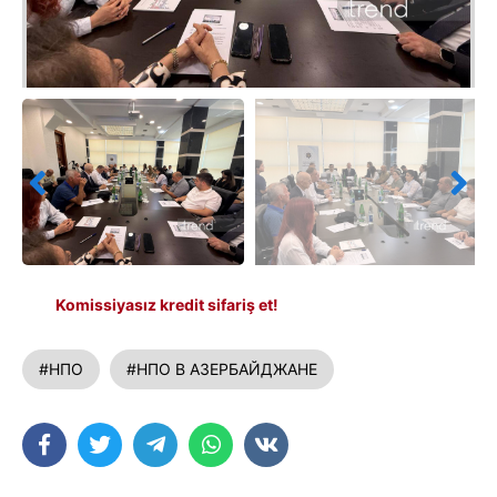
Komissiyasız kredit sifariş et!
#НПО
#НПО В АЗЕРБАЙДЖАНЕ