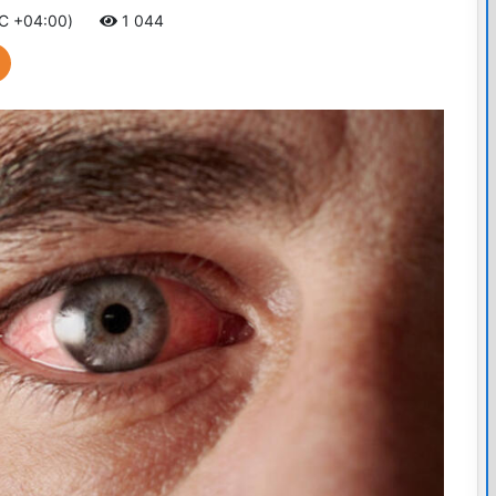
TC +04:00)
1 044