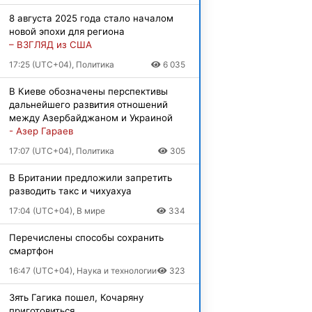
8 августа 2025 года стало началом
новой эпохи для региона
– ВЗГЛЯД из США
17:25 (UTC+04), Политика
6 035
В Киеве обозначены перспективы
дальнейшего развития отношений
между Азербайджаном и Украиной
- Азер Гараев
17:07 (UTC+04), Политика
305
В Британии предложили запретить
разводить такс и чихуахуа
17:04 (UTC+04), В мире
334
Перечислены способы сохранить
смартфон
16:47 (UTC+04), Наука и технологии
323
Зять Гагика пошел, Кочаряну
приготовиться