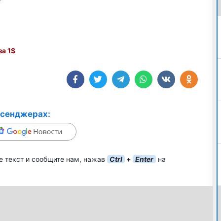
а 1$
ссенджерах:
е текст и сообщите нам, нажав
Ctrl
+
Enter
на