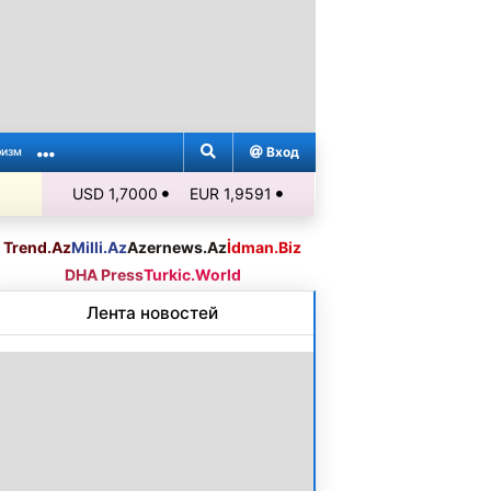
Вход
ризм
USD 1,7000
EUR 1,9591
Trend.Az
Milli.Az
Azernews.Az
İdman.Biz
DHA Press
Turkic.World
Лента новостей