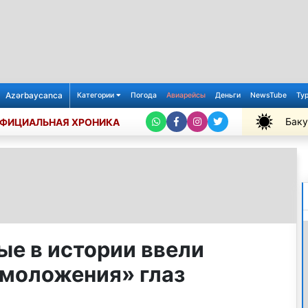
Azərbaycanca
Категории
Погода
Авиарейсы
Деньги
NewsTube
Ту
Баку
ФИЦИАЛЬНАЯ ХРОНИКА
+31℃
ые в истории ввели
омоложения» глаз